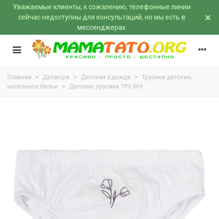
Уважаемые клиенты, к сожалению, телефонные линии
×
сейчас недоступны для консультаций, но мы есть
в
мессенджерах
Главная
>
Детворе
>
Детская одежда
>
Трусики детские,
нательное белье
>
Детские трусики ТР3 WH