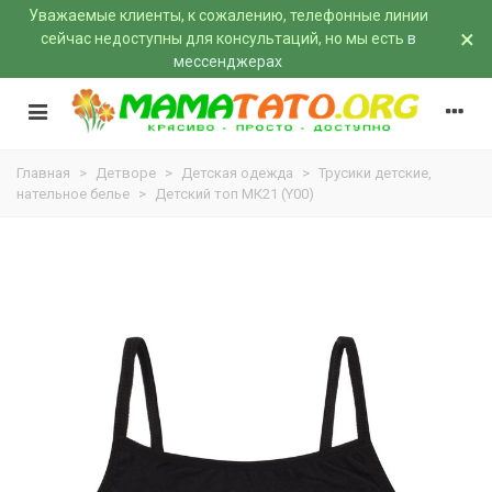
Уважаемые клиенты, к сожалению, телефонные линии
×
сейчас недоступны для консультаций, но мы есть
в
мессенджерах
Главная
>
Детворе
>
Детская одежда
>
Трусики детские,
нательное белье
>
Детский топ МК21 (Y00)