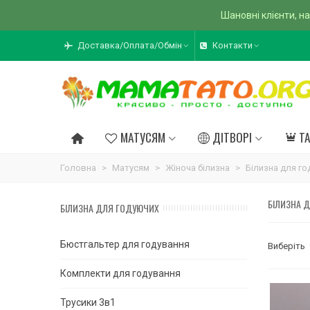
Шановні клієнти, на
Доставка/Оплата/Обмін
Контакти
МАТУСЯМ
ДІТВОРІ
Т
Головна
>
Матусям
>
Жіноча білизна
>
Білизна для г
БІЛИЗНА 
БІЛИЗНА ДЛЯ ГОДУЮЧИХ
Бюстгальтер для годування
Виберіть
Комплекти для годування
Трусики 3в1