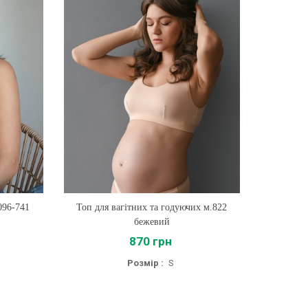
096-741
Топ для вагітних та годуючих м.822
Купити
бежевий
870 грн
Розмір :
S