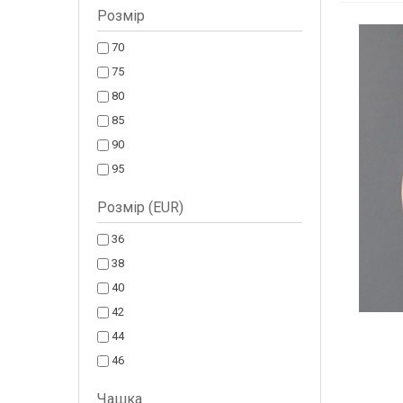
Розмір
70
75
80
85
90
95
Розмір (EUR)
36
38
40
42
44
46
Чашка