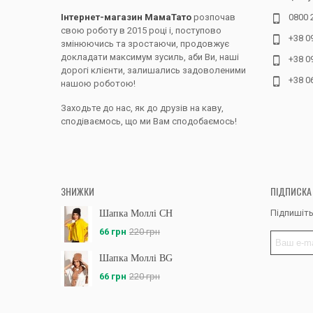
Інтернет-магазин МамаТато
розпочав
0800 
Як же обр
свою роботу в 2015 році і, поступово
і об’єм ч
+38 0
змінюючись та зростаючи, продовжує
занадто, 
докладати максимум зусиль, аби Ви, наші
+38 0
можете тр
дорогі клієнти, залишались задоволеними
Щодо об’є
+38 0
нашою роботою!
вже від ц
тканини ч
Заходьте до нас, як до друзів на каву,
сподіваємось, що ми Вам сподобаємось!
Крім клас
еластични
Вдало об
зменшить
ЗНИЖКИ
ПІДПИСКА
здоров’я
Підпишіть
Шапка Моллі CH
66 грн
220 грн
Шапка Моллі BG
66 грн
220 грн