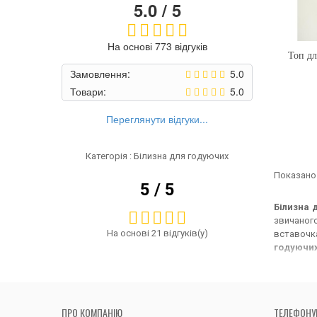
5.0 / 5
На основі 773 відгуків
Топ дл
Замовлення:
5.0
Товари:
5.0
Переглянути відгуки...
Категорія : Білизна для годуючих
Показано 
5 / 5
Білизна 
звичаного
На основі 21 відгуків(у)
вставочка
годуючи
набирання
ґарантую
розмір, а
мам, але 
ПРО КОМПАНІЮ
ТЕЛЕФОНУ
настрій т