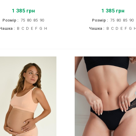
1 385 грн
1 385 грн
Розмір :
75
80
85
90
Розмір :
75
80
85
90
Чашка :
B
C
D
E
F
G
H
Чашка :
B
C
D
E
F
G