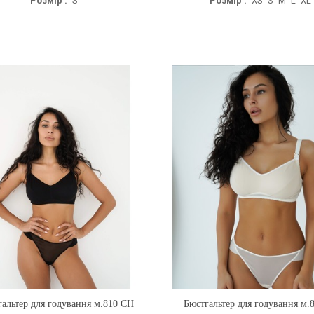
Розмір :
S
Розмір :
XS
S
M
L
XL
альтер для годування м.810 CH
Купити
Бюстгальтер для годування м.
Купити