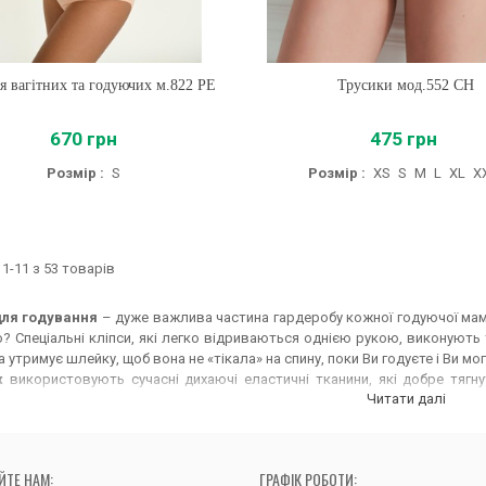
я вагітних та годуючих м.822 PE
Купити
Трусики мод.552 CH
Купити
670 грн
475 грн
Розмір :
S
Розмір :
XS
S
M
L
XL
X
1-11 з 53 товарів
для годування
– дуже важлива частина гардеробу кожної годуючої мам
? Спеціальні кліпси, які легко відриваються однією рукою, виконують т
 утримує шлейку, щоб вона не «тікала» на спину, поки Ви годуєте і Ви м
х
використовують сучасні дихаючі еластичні тканини, які добре тягну
Читати далі
 молочка. Бретелі використовуються посилені, у більших розмірах навіт
ть обережну підтримку грудей без перетискання, що важливо для пр
 не на виріст. Завеликий бюстгальтер підтримуватиме Ваші груди гірш
й дружин, погодьтесь, також важливо. Хоча, якщо чесно, то
гарна жін
ЙТЕ НАМ:
ГРАФІК РОБОТИ:
а дарує впевненість в собі!