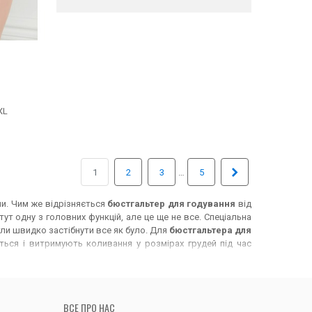
XL
Далі
…
1
2
3
5
и. Чим же відрізняється
бюстгальтер для годування
від
ут одну з головних функцій, але це ще не все. Спеціальна
огли швидко застібнути все як було. Для
бюстгальтера для
ться і витримують коливання у розмірах грудей під час
ь трохи ширші, ніж у звичайній білизні. Особливості крою
офілактики застоїв молока. Важливо обирати саме свій
е і виглядатиме непрезентабельно, що для нас, не тільки
оча білизна
, навіть, якщо її ніхто не бачить, піднімає Вам
ВСЕ ПРО НАС