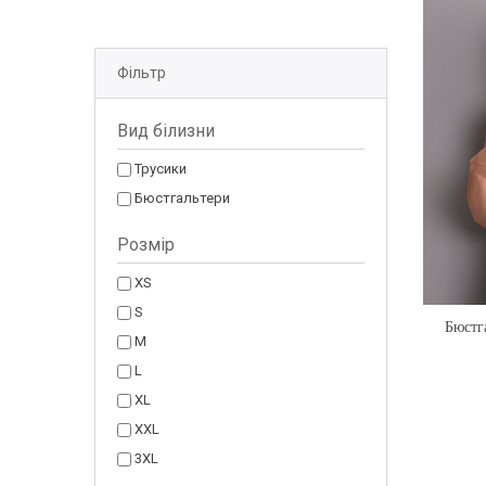
Фільтр
Вид білизни
Трусики
Бюстгальтери
Розмір
XS
S
Бюстг
M
L
XL
XXL
3XL