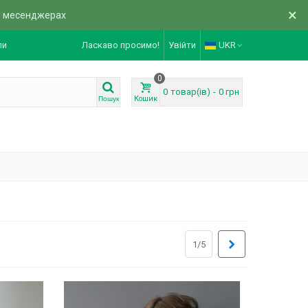
×
в месенджерах
ли
Ласкаво просимо!
Увійти
UKR
0
0
товар(ів)
-
0 грн
Кошик
Пошук
Далі
1/5