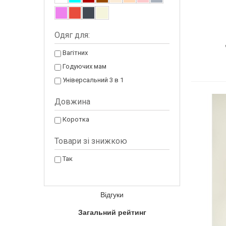
Одяг для:
Вагітних
Годуючих мам
Універсальний 3 в 1
Довжина
Коротка
Товари зi знижкою
Так
Відгуки
Загальний рейтинг