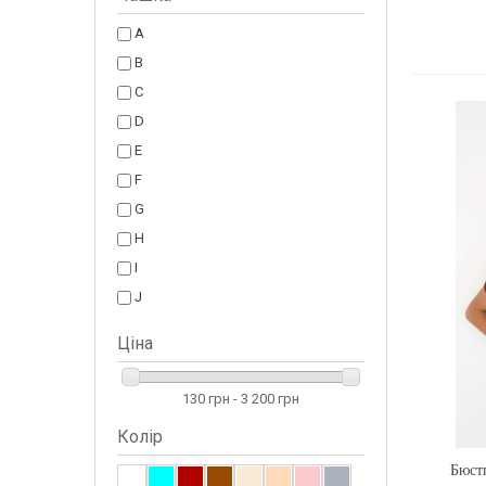
A
B
C
D
E
F
G
H
I
J
Ціна
130 грн - 3 200 грн
Колір
Бюстг