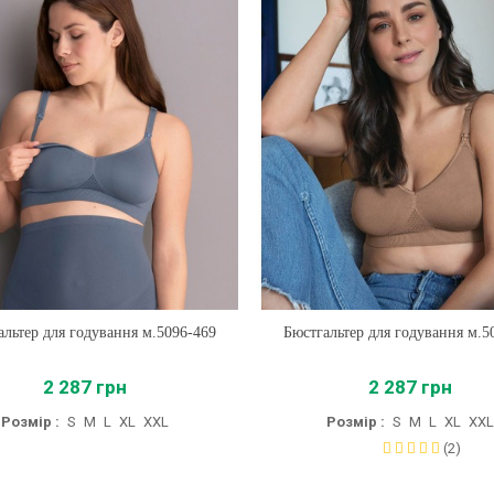
альтер для годування м.5096-469
Купити
Бюстгальтер для годування м.5
Купити
2 287 грн
2 287 грн
Розмір :
S
M
L
XL
XXL
Розмір :
S
M
L
XL
XXL
(2)