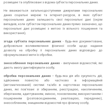
розміщені та опубліковані з відома суб’єкта персональних даних.
Не вважаються загальнодоступними джерелами персональних
даних соціальні мережі та інтернет-ресурси, в яких суб’єкт
персональних даних залишають свої персональні дані (окрім
випадків, коли суб’єктом персональних даних прямо зазначено, що
персональні дані розміщені з метою їх вільного поширення та
використання);
згода суб'єкта персональних даних
- будь-яке документоване,
добровільне волевиявлення фізичної особи щодо надання
дозволу на обробку її персональних даних відповідно до
сформульованої мети їх обробки;
знеособлення персональних даних
- вилучення відомостей, які
дають змогу ідентифікувати особу;
обробка персональних даних -
будь-яка дія або сукупність дій,
здійснених повністю або частково в інформаційній
(автоматизованій) системі та/або в картотеках персональних
даних, які пов'язані зі збиранням, реєстрацією, накопиченням,
зберіганням, адаптуванням, зміною, поновленням, використанням і
поширенням (розповсюдженням, реалізацією, передачею),
знеособленням, знищенням відомостей про фізичну особу;