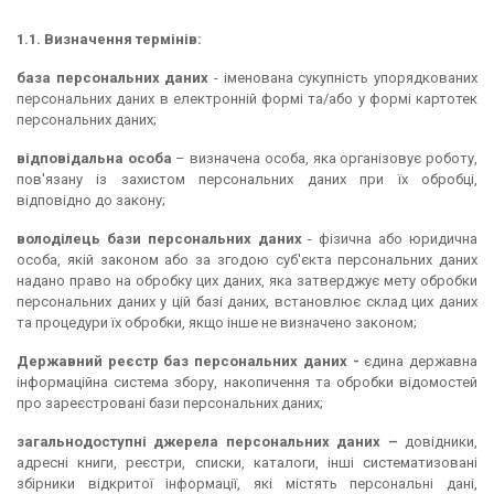
1.1. Визначення термінів:
база персональних даних
- іменована сукупність упорядкованих
персональних даних в електронній формі та/або у формі картотек
персональних даних;
відповідальна особа
– визначена особа, яка організовує роботу,
пов'язану із захистом персональних даних при їх обробці,
відповідно до закону;
володілець бази персональних даних
- фізична або юридична
особа, якій законом або за згодою суб'єкта персональних даних
надано право на обробку цих даних, яка затверджує мету обробки
персональних даних у цій базі даних, встановлює склад цих даних
та процедури їх обробки, якщо інше не визначено законом;
Державний реєстр баз персональних даних -
єдина державна
інформаційна система збору, накопичення та обробки відомостей
про зареєстровані бази персональних даних;
загальнодоступні джерела персональних даних –
довідники,
адресні книги, реєстри, списки, каталоги, інші систематизовані
збірники відкритої інформації, які містять персональні дані,