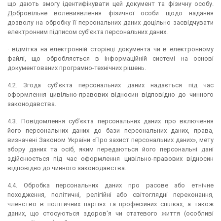
що дають змогу ідентифікувати цей документ та фізичну особу.
Добровільне волевиявлення фізичної особи щодо надання
дозволу на обробку її персональних даних доцільно засвідчувати
електронним підписом суб'єкта персональних даних.
· відмітка на електронній сторінці документа чи в електронному
файлі, що обробляється в інформаційній системі на основі
документованих програмно-технічних рішень.
4.2. Згода суб’єкта персональних даних надається під час
оформлення цивільно-правових відносин відповідно до чинного
законодавства.
4.3. Повідомлення суб’єкта персональних даних про включення
його персональних даних до бази персональних даних, права,
визначені Законом України «Про захист персональних даних», мету
збору даних та осіб, яким передаються його персональні дані
здійснюється під час оформлення цивільно-правових відносин
відповідно до чинного законодавства.
4.4. Обробка персональних даних про расове або етнічне
походження, політичні, релігійні або світоглядні переконання,
членство в політичних партіях та професійних спілках, а також
даних, що стосуються здоров'я чи статевого життя (особливі