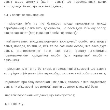
запит щодо доступу (далі - запит) до персональних даних
володільцю бази персональних даних.
6.4. У запиті зазначаються:
· прізвище, ім'я та по батькові, місце проживання (місце
перебування) і реквізити документа, що посвідчує фізичну особу,
яка подає запит (для фізичної особи - заявника);
· найменування, місцезнаходження юридичної особи, яка подає
запит, посада, прізвище, ім'я та по батькові особи, яка засвідчує
запит; підтвердження того, що зміст запиту відповідає
повноваженням юридичної особи (для юридичної особи -
заявника);
· прізвище, ім'я та по батькові, а також інші відомості, що дають
змогу ідентифікувати фізичну особу, стосовно якої робиться запит;
· відомості про базу персональних даних, стосовно якої подається
запит, чи відомості про володільця чи розпорядника цієї бази;
· перелік персональних даних, що запитуються;
· мета запиту.