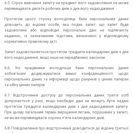
6.5. Строк вивчення запиту на предмет його задоволення не може
перевищувати десяти робочих днів з дня його надходження.
Протягом цього строку володілець бази персональних даних
доводить до відома особи, яка подає запит, що запит буде
задоволене або відповідні персональні дані не підлягають
наданню, із зазначенням підстави, визначеної у відповідному
нормативно-правовому акті.
Запит задовольняється протягом тридцяти календарних днів з дня
його надходження, якщо інше не передбачено законом.
6.6. Усі працівники володільця бази персональних даних
зобов'язані додержуватися вимог конфіденційності щодо
персональних даних та інформації щодо рахунків у цінних паперах
та обігу цінних паперів.
6.7. Відстрочення доступу до персональних даних третіх осіб
допускається у разі, якщо необхідні дані не можуть бути надані
протягом тридцяти календарних днів з дня надходження запиту.
При цьому загальний термін вирішення питань, порушених у запиті,
не може перевищувати сорока п'яти календарних днів.
6.8. Повідомлення про відстрочення доводиться до відома третьої