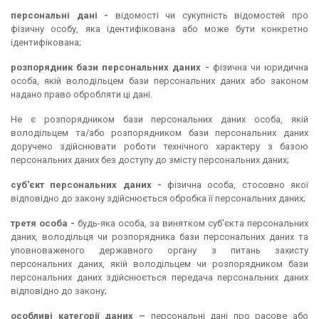
персональні дані -
відомості чи сукупність відомостей про
фізичну особу, яка ідентифікована або може бути конкретно
ідентифікована;
розпорядник бази персональних даних -
фізична чи юридична
особа, якій володільцем бази персональних даних або законом
надано право обробляти ці дані.
Не є розпорядником бази персональних даних особа, якій
володільцем та/або розпорядником бази персональних даних
доручено здійснювати роботи технічного характеру з базою
персональних даних без доступу до змісту персональних даних;
суб'єкт персональних даних -
фізична особа, стосовно якої
відповідно до закону здійснюється обробка її персональних даних;
третя особа -
будь-яка особа, за винятком суб'єкта персональних
даних, володільця чи розпорядника бази персональних даних та
уповноваженого державного органу з питань захисту
персональних даних, якій володільцем чи розпорядником бази
персональних даних здійснюється передача персональних даних
відповідно до закону;
особливі категорії даних –
персональні дані про расове або