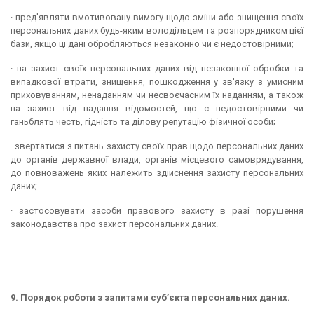
· пред'являти вмотивовану вимогу щодо зміни або знищення своїх
персональних даних будь-яким володільцем та розпорядником цієї
бази, якщо ці дані обробляються незаконно чи є недостовірними;
· на захист своїх персональних даних від незаконної обробки та
випадкової втрати, знищення, пошкодження у зв'язку з умисним
приховуванням, ненаданням чи несвоєчасним їх наданням, а також
на захист від надання відомостей, що є недостовірними чи
ганьблять честь, гідність та ділову репутацію фізичної особи;
· звертатися з питань захисту своїх прав щодо персональних даних
до органів державної влади, органів місцевого самоврядування,
до повноважень яких належить здійснення захисту персональних
даних;
· застосовувати засоби правового захисту в разі порушення
законодавства про захист персональних даних.
9. Порядок роботи з запитами суб’єкта персональних даних.