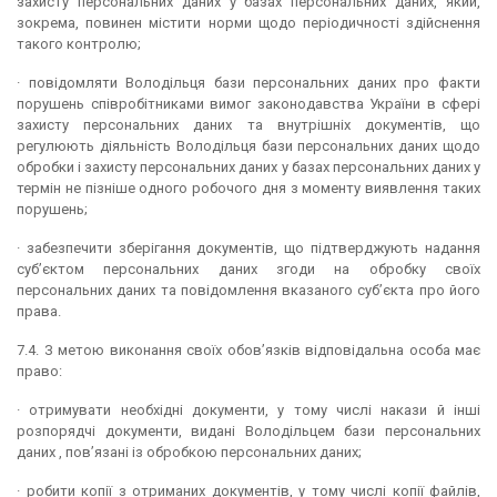
захисту персональних даних у базах персональних даних, який,
зокрема, повинен містити норми щодо періодичності здійснення
такого контролю;
· повідомляти Володільця бази персональних даних про факти
порушень співробітниками вимог законодавства України в сфері
захисту персональних даних та внутрішніх документів, що
регулюють діяльність Володільця бази персональних даних щодо
обробки і захисту персональних даних у базах персональних даних у
термін не пізніше одного робочого дня з моменту виявлення таких
порушень;
· забезпечити зберігання документів, що підтверджують надання
суб’єктом персональних даних згоди на обробку своїх
персональних даних та повідомлення вказаного суб’єкта про його
права.
7.4. З метою виконання своїх обов’язків відповідальна особа має
право:
· отримувати необхідні документи, у тому числі накази й інші
розпорядчі документи, видані Володільцем бази персональних
даних , пов’язані із обробкою персональних даних;
· робити копії з отриманих документів, у тому числі копії файлів,