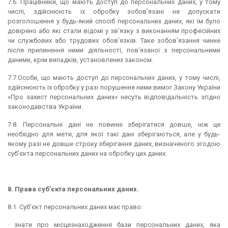
7.6. Працівники, що мають доступ до персональних даних, у тому
числі, здійснюють їх обробку зобов’язані не допускати
розголошення у будь-який спосіб персональних даних, які їм було
довірено або які стали відомі у зв'язку з виконанням професійних
чи службових або трудових обов'язків. Таке зобов'язання чинне
після припинення ними діяльності, пов'язаної з персональними
даними, крім випадків, установлених законом.
7.7.Особи, що мають доступ до персональних даних, у тому числі,
здійснюють їх обробку у разі порушення ними вимог Закону України
«Про захист персональних даних» несуть відповідальність згідно
законодавства України.
7.8. Персональні дані не повинні зберігатися довше, ніж це
необхідно для мети, для якої такі дані зберігаються, але у будь-
якому разі не довше строку зберігання даних, визначеного згодою
суб'єкта персональних даних на обробку цих даних.
8. Права суб’єкта персональних даних.
8.1. Суб'єкт персональних даних має право:
· знати про місцезнаходження бази персональних даних, яка