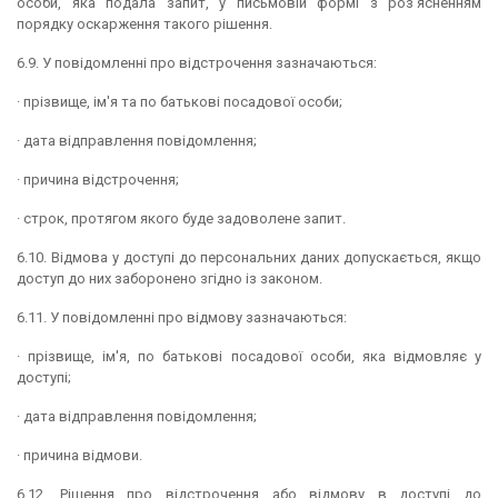
особи, яка подала запит, у письмовій формі з роз'ясненням
порядку оскарження такого рішення.
6.9. У повідомленні про відстрочення зазначаються:
· прізвище, ім'я та по батькові посадової особи;
· дата відправлення повідомлення;
· причина відстрочення;
· строк, протягом якого буде задоволене запит.
6.10. Відмова у доступі до персональних даних допускається, якщо
доступ до них заборонено згідно із законом.
6.11. У повідомленні про відмову зазначаються:
· прізвище, ім'я, по батькові посадової особи, яка відмовляє у
доступі;
· дата відправлення повідомлення;
· причина відмови.
6.12. Рішення про відстрочення або відмову в доступі до