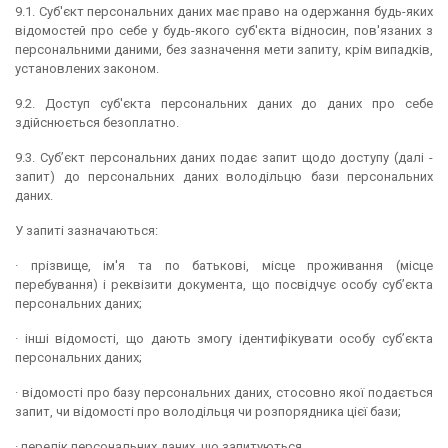
9.1. Суб'єкт персональних даних має право на одержання будь-яких
відомостей про себе у будь-якого суб'єкта відносин, пов'язаних з
персональними даними, без зазначення мети запиту, крім випадків,
установлених законом.
9.2. Доступ суб'єкта персональних даних до даних про себе
здійснюється безоплатно.
9.3. Суб’єкт персональних даних подає запит щодо доступу (далі -
запит) до персональних даних володільцю бази персональних
даних.
У запиті зазначаються:
· прізвище, ім'я та по батькові, місце проживання (місце
перебування) і реквізити документа, що посвідчує особу суб’єкта
персональних даних;
· інші відомості, що дають змогу ідентифікувати особу суб’єкта
персональних даних;
· відомості про базу персональних даних, стосовно якої подається
запит, чи відомості про володільця чи розпорядника цієї бази;
· перелік персональних даних, що запитуються.