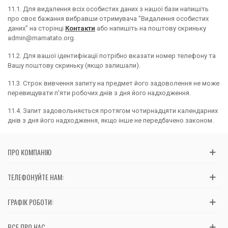
11.1. Для видалення всіх особистих даних з нашої бази напишіть
про своє бажання вибравши отримувача "Видалення особистих
даних" на сторінці
Контакти
або напишіть на поштову скриньку
admin@mamatato.org.
11.2. Для вашої ідентифікації потрібно вказати номер телефону та
Вашу поштову скриньку (якщо залишали).
11.3. Строк вивчення запиту на предмет його задоволення не може
перевищувати п'яти робочих днів з дня його надходження.
11.4. Запит задовольняється протягом чотирнадцяти календарних
днів з дня його надходження, якщо інше не передбачено законом.
ПРО КОМПАНІЮ
ТЕЛЕФОНУЙТЕ НАМ:
ГРАФІК РОБОТИ:
ВСЕ ПРО НАС