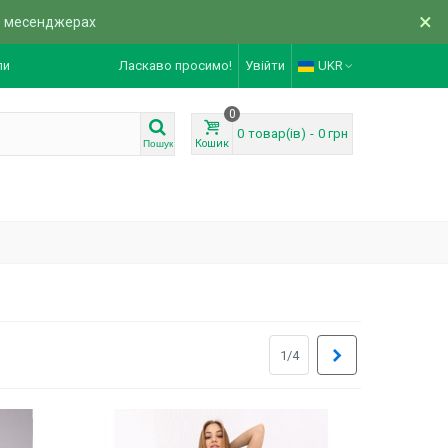
×
в месенджерах
ли
Ласкаво просимо!
Увійти
UKR
0
0
товар(ів)
-
0 грн
Кошик
Пошук
Далі
1/4