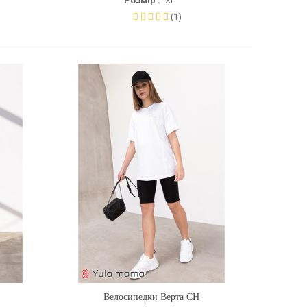
Розмір :
XL
(1)
Велосипедки Верта CH
Купити