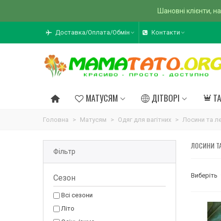
Шановні клієнти, на
Доставка/Оплата/Обмін
Контакти
МАТУСЯМ
ДІТВОРІ
Т
Головна
>
Матусям
>
Одяг для вагітних
>
Лосини та ле
ЛОСИНИ ТА
Фільтр
Виберіть
Сезон
Всі сезони
Літо