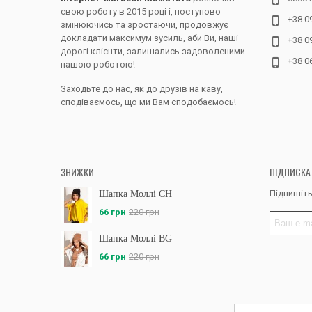
аби підла
свою роботу в 2015 році і, поступово
+38 0
наявністю
змінюючись та зростаючи, продовжує
докладати максимум зусиль, аби Ви, наші
+38 0
Лосіни та
дорогі клієнти, залишались задоволеними
можна но
+38 0
нашою роботою!
виробника
вагітних
Заходьте до нас, як до друзів на каву,
ми завжди
сподіваємось, що ми Вам сподобаємось!
ЗНИЖКИ
ПІДПИСКА
Підпишіть
Шапка Моллі CH
66 грн
220 грн
Шапка Моллі BG
66 грн
220 грн