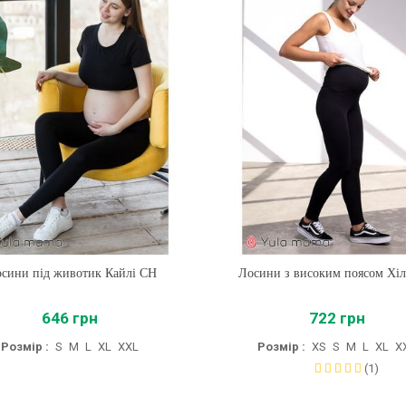
сини під животик Кайлі CH
Купити
Лосини з високим поясом Хі
Купити
646 грн
722 грн
Розмір :
S
M
L
XL
XXL
Розмір :
XS
S
M
L
XL
X
(1)