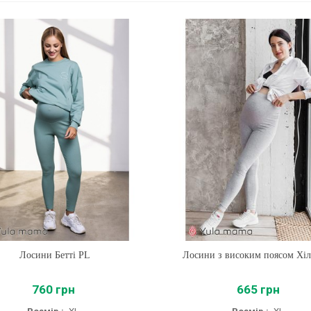
Лосини Бетті PL
Купити
Лосини з високим поясом Хі
Купити
760 грн
665 грн