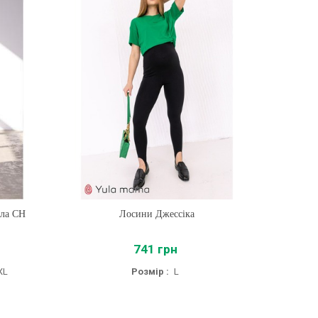
лла CH
Лосини Джессіка
Купити
741 грн
XL
Розмір :
L