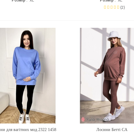
Розмір :
XL
Розмір :
XL
(2)
ни для вагітних мод.2322 1458
Купити
Лосини Бетті CA
Купити