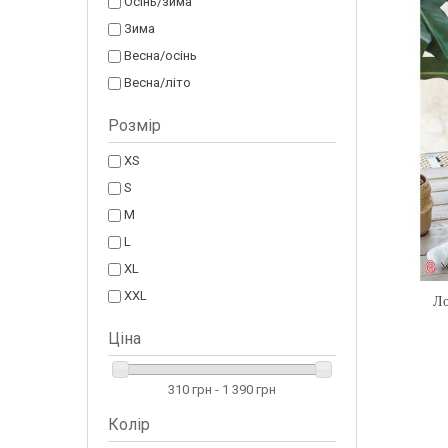
Осінь/зима
Зима
Весна/осінь
Весна/літо
Розмір
XS
S
M
L
XL
XXL
Ло
Ціна
310 грн - 1 390 грн
Колір