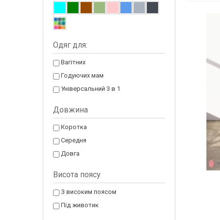
Одяг для:
Вагітних
Годуючих мам
Універсальний 3 в 1
Довжина
Коротка
Середня
Довга
Висота поясу
З високим поясом
Під животик