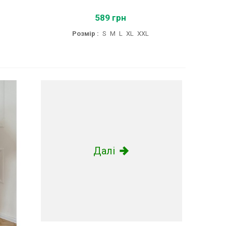
589 грн
Розмір :
S
M
L
XL
XXL
Далі