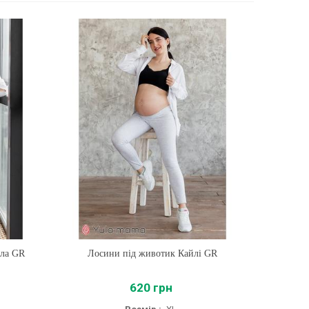
лла GR
Лосини під животик Кайлі GR
Купити
620 грн