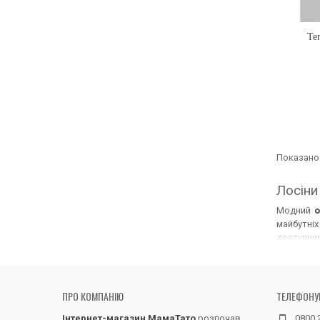
Те
Показано 
Лосіни
Модний
о
майбутніх
доступним
літнього 
лосини д
трикотажу
ПРО КОМПАНІЮ
ТЕЛЕФОНУ
Трикотаж
варто
куп
Інтернет-магазин МамаТато
розпочав
0800 