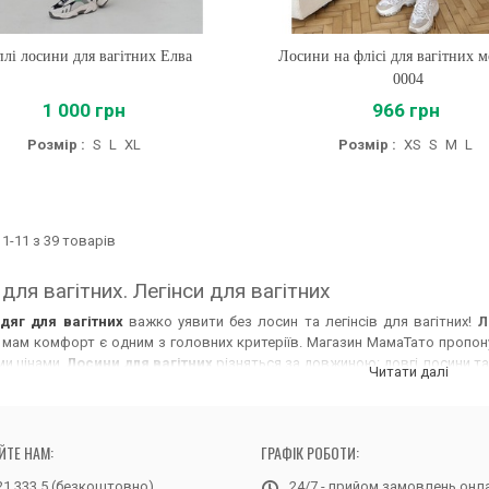
плі лосини для вагітних Елва
Купити
Лосини на флісі для вагітних м
Купити
0004
1 000 грн
966 грн
Розмір :
S
L
XL
Розмір :
XS
S
M
L
1-11 з 39 товарів
 для вагітних. Легінси для вагітних
дяг для вагітних
важко уявити без лосин та легінсів для вагітних!
Л
 мам комфорт є одним з головних критеріїв. Магазин МамаТато пропон
и цінами.
Лосини для вагітних
різняться за довжиною: довгі лосини та
Читати далі
періоду. На літо можна
купити шорти для вагітних
, але лосини з тонк
ля майбутніх мам
варто обирати з тканин утеплених, з начосом, щоб 
 середньої щільності досить універсальні, оскільки їх можна носити і вес
ЙТЕ НАМ:
ГРАФІК РОБОТИ:
ні лосини вагітним
гарно доповнюють туніки різноманітних фасонів. 
ити легінси для вагітних
. Вони, зазвичай, виконані з більш щільної т
21 333 5 (безкоштовно)
24/7 - прийом замовлень онл