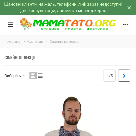
Шановні клієнти, на жаль, телефонні лінії зараз недоступні
×
для консультацій, але ми є
в месенджерах
Головна
>
Колекції
>
Сімейні колекції
СІМЕЙНІ КОЛЕКЦІЇ
Далі
Виберіть
1/5