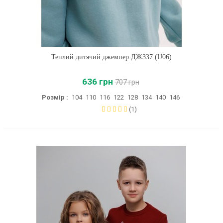
Теплий дитячий джемпер ДЖ337 (U06)
636 грн
707 грн
Розмір :
104
110
116
122
128
134
140
146
(1)