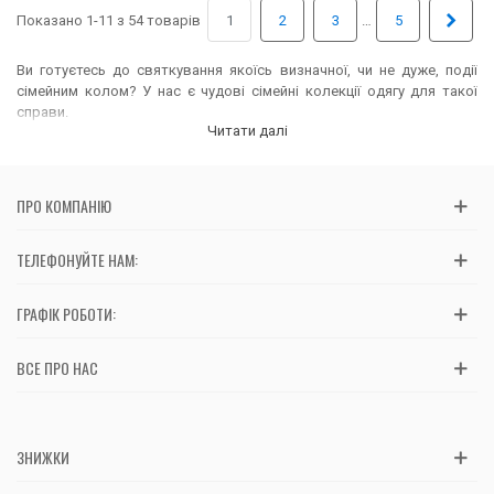
Далі
Показано 1-11 з 54 товарів
…
1
2
3
5
Ви готуєтесь до святкування якоїсь визначної, чи не дуже, події
сімейним колом? У нас є чудові сімейні колекції одягу для такої
справи.
Читати далі
Ми пропонуємо багато сімейних луків для всієї сім'ї з
індивідуальним виготовленням за доступними цінами.
ПРО КОМПАНІЮ
ТЕЛЕФОНУЙТЕ НАМ:
ГРАФІК РОБОТИ:
ВСЕ ПРО НАС
ЗНИЖКИ