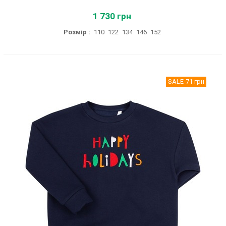
1 730 грн
Розмір :
110
122
134
146
152
SALE
-71 грн