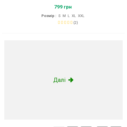
799 грн
Розмір :
S
M
L
XL
XXL
(2)
Далі