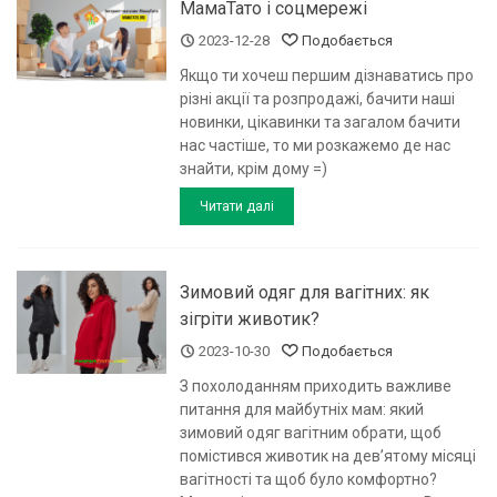
МамаТато і соцмережі
2023-12-28
Подобається
Якщо ти хочеш першим дізнаватись про
різні акції та розпродажі, бачити наші
новинки, цікавинки та загалом бачити
нас частіше, то ми розкажемо де нас
знайти, крім дому =)
Читати далі
Зимовий одяг для вагітних: як
зігріти животик?
2023-10-30
Подобається
З похолоданням приходить важливе
питання для майбутніх мам: який
зимовий одяг вагітним обрати, щоб
помістився животик на дев’ятому місяці
вагітності та щоб було комфортно?