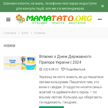
Шановні клієнти, на жаль, телефонні лінії зараз недоступні
×
для консультацій, але ми є
в месенджерах
Головна
>
Блог
>
Новини
НОВИНИ
Вітаємо з Днем Державного
Прапора України | 2024
2024-08-23
Подобається
Українці як ніхто знають як це пишатися
своїми кольорами. Пишатися тим, хто
вони є і звідки. З гордістю носити синьо-
жовтий та здіймати його скрізь — по
всьому світові. Кольори, що оберігають
та надихають. І жодних...