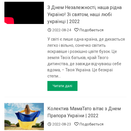
З Днем Незалежності, наша рідна
Україно! Зі святом, наші любі
українці | 2022
2022-08-24
Подобається
У світі є лише одна країна, де дихається
легко і вільно, сонечко світить
яскравіше і розкішно цвіте бузок. Це
земля Твоїх батьків, край Твого
дитинства, де завжди відчуваєш себе
вдома, – Твоя Україна. Це безкраї
степи...
Читати далі
Колектив МамаТато вітає з Днем
Прапора України | 2022
2022-08-23
Подобається