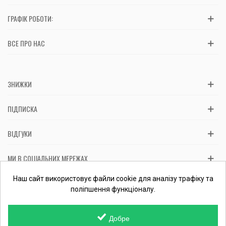
ГРАФІК РОБОТИ:
ВСЕ ПРО НАС
ЗНИЖКИ
ПІДПИСКА
ВІДГУКИ
МИ В СОЦІАЛЬНИХ МЕРЕЖАХ
Вас обслуговує: ФОП Косташ С.І., номер запису в ЄДР 2 673 000
Наш сайт використовує файли cookie для аналізу трафіку та
0000 057597 від 06.01.2017.
Перевірити ФОП
поліпшення функціоналу.
Добре