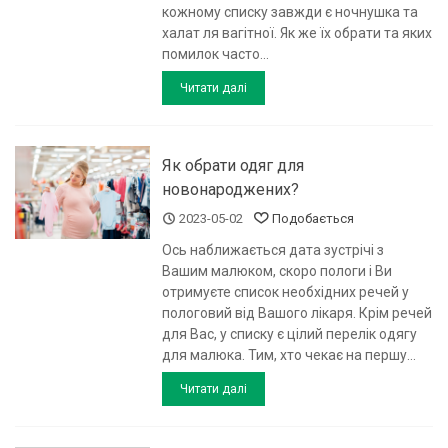
кожному списку завжди є ночнушка та
халат ля вагітної. Як же їх обрати та яких
помилок часто...
Читати далі
Як обрати одяг для
новонароджених?
2023-05-02
Подобається
Ось наближається дата зустрічі з
Вашим малюком, скоро пологи і Ви
отримуєте список необхідних речей у
пологовий від Вашого лікаря. Крім речей
для Вас, у списку є цілий перелік одягу
для малюка. Тим, хто чекає на першу...
Читати далі