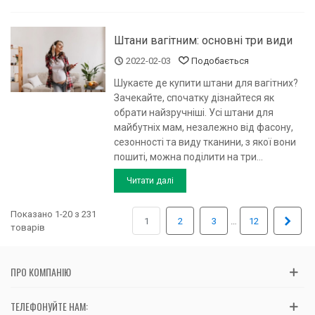
Штани вагітним: основні три види
2022-02-03
Подобається
Шукаєте де купити штани для вагітних?
Зачекайте, спочатку дізнайтеся як
обрати найзручніші. Усі штани для
майбутніх мам, незалежно від фасону,
сезонності та виду тканини, з якої вони
пошиті, можна поділити на три...
Читати далі
Показано 1-20 з 231
Далі
…
1
2
3
12
товарів
ПРО КОМПАНІЮ
ТЕЛЕФОНУЙТЕ НАМ: