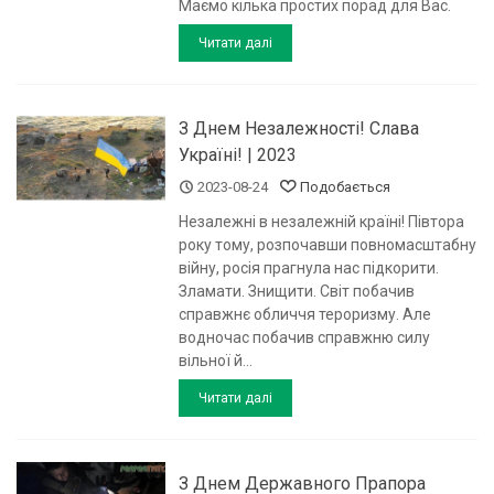
Маємо кілька простих порад для Вас.
Читати далі
З Днем Незалежності! Слава
Україні! | 2023
2023-08-24
Подобається
Незалежні в незалежній країні! Півтора
року тому, розпочавши повномасштабну
війну, росія прагнула нас підкорити.
Зламати. Знищити. Світ побачив
справжнє обличчя тероризму. Але
водночас побачив справжню силу
вільної й...
Читати далі
З Днем Державного Прапора