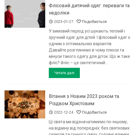
Флісовий дитячий одяг: переваги та
недоліки
2023-01-27
Подобається
У зимовий період усі шукають теплий і
зручний одяг для дітей. І флісовий одяг є
одним з оптимальних варіантів.
Давайте розглянемо в чому плюси та
мінуси такого одягу для діток. Що ж таке
фліс? Фліс – це синтетичний...
Читати далі
Вітання з Новим 2023 роком та
Різдвом Христовим
2022-12-24
Подобається
Ці свята ми відзначатимемо по-іншому,
на відміну від попередніх: без святкових
салютів та гучного сміху, головні ялинки