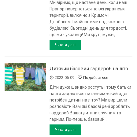
Ми віримо, що настане день, коли наш
Прапор повернеться на всі українські
території, включно з Кримом і
Донбасом. І майорітиме над кожною
будівлею! Сьогодні день для гордості,
що ми - українці! Ми круті, мужні,...
Читати далі
Дитячий базовий гардероб на літо
2022-06-09
Подобається
Діти дуже швидко ростуть і тому батьки
часто задаються питанням «який одяг
потрібен дитині на літо»? Ми вирішили
розповісти Вам які базові речі зроблять
гардероб Вашої дитини зручним та
гарним. По-перше, базовий...
Читати далі