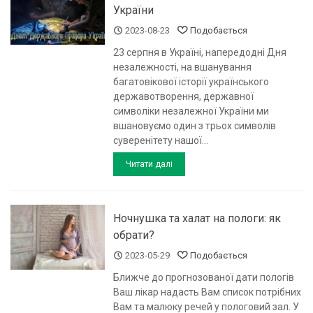
України
2023-08-23
Подобається
23 серпня в Україні, напередодні Дня
незалежності, на вшанування
багатовікової історії українського
державотворення, державної
символіки незалежної України ми
вшановуємо один з трьох символів
суверенітету нашої...
Читати далі
Ночнушка та халат на пологи: як
обрати?
2023-05-29
Подобається
Ближче до прогнозованої дати пологів
Ваш лікар надасть Вам список потрібних
Вам та малюку речей у пологовий зал. У