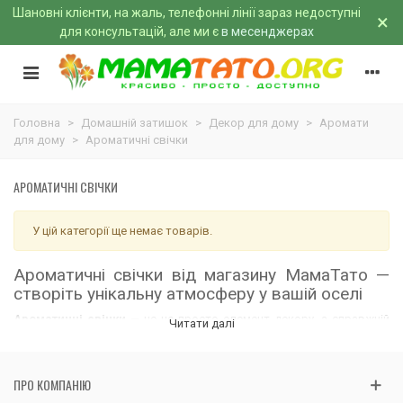
Шановні клієнти, на жаль, телефонні лінії зараз недоступні
×
для консультацій, але ми є
в месенджерах
Головна
>
Домашній затишок
>
Декор для дому
>
Аромати
для дому
>
Ароматичні свічки
АРОМАТИЧНІ СВІЧКИ
У цій категорії ще немає товарів.
Ароматичні свічки від магазину МамаТато —
створіть унікальну атмосферу у вашій оселі
Ароматичні свічки
— це не просто елемент декору, а справжній
Читати далі
інструмент для створення затишної та гармонійної атмосфери в
домі. Їхнє м'яке світло та приємні аромати допомагають
розслабитися після напруженого дня, налаштуватися на
ПРО КОМПАНІЮ
відпочинок або додати романтики у вечір. В
магазині МамаТато