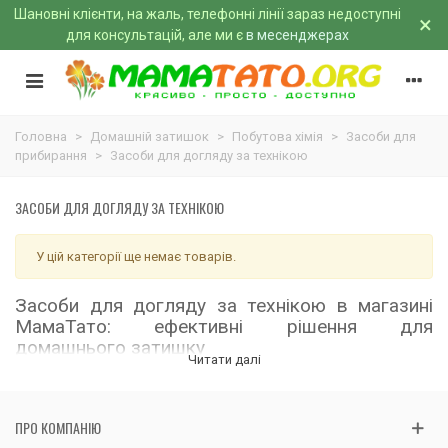
Шановні клієнти, на жаль, телефонні лінії зараз недоступні
×
для консультацій, але ми є
в месенджерах
Головна
>
Домашній затишок
>
Побутова хімія
>
Засоби для
прибирання
>
Засоби для догляду за технікою
ЗАСОБИ ДЛЯ ДОГЛЯДУ ЗА ТЕХНІКОЮ
У цій категорії ще немає товарів.
Засоби для догляду за технікою в магазині
МамаТато: ефективні рішення для
домашнього затишку
Читати далі
Надійний догляд за технікою – запорука її
довговічності
У сучасному світі побутова техніка відіграє важливу роль у
ПРО КОМПАНІЮ
створенні комфорту та зручності в кожному домі. Її безперебійна