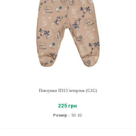
Повзунки ПЗ13 інтерлок (G1G)
225 грн
Розмір :
50
62