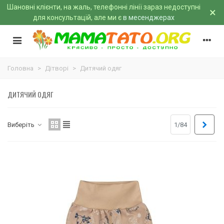
Шановні клієнти, на жаль, телефонні лінії зараз недоступні
×
для консультацій, але ми є
в месенджерах
Головна
>
Дітворі
>
Дитячий одяг
ДИТЯЧИЙ ОДЯГ
Далі
Виберіть
1/84