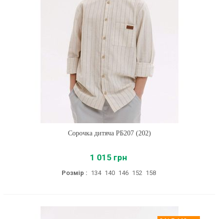
Сорочка дитяча РБ207 (202)
1 015 грн
Розмір :
134
140
146
152
158