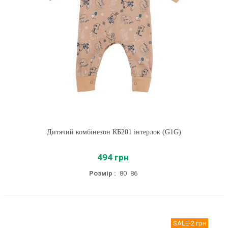
Дитячий комбінезон КБ201 інтерлок (G1G)
494 грн
Розмір :
80
86
SALE
-2 грн