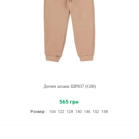
Дитячі штани ШР837 (G00)
565 грн
Розмір :
104
122
128
140
146
152
158