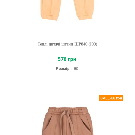
Теплі дитячі штани ШР840 (I00)
578 грн
Розмір :
80
SALE
-68 грн