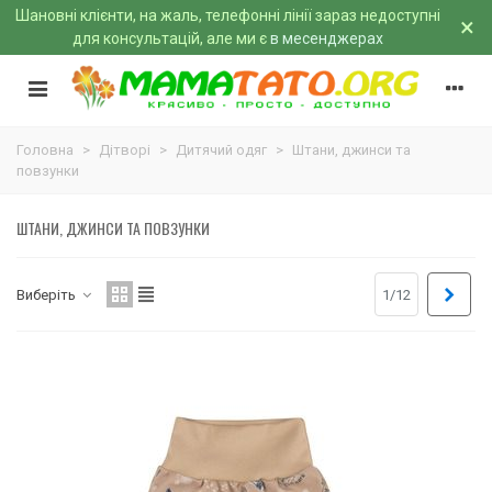
Шановні клієнти, на жаль, телефонні лінії зараз недоступні
×
для консультацій, але ми є
в месенджерах
Головна
>
Дітворі
>
Дитячий одяг
>
Штани, джинси та
повзунки
ШТАНИ, ДЖИНСИ ТА ПОВЗУНКИ
Далі
Виберіть
1/12