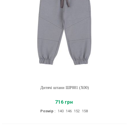
Дитячі штани ШР881 (X00)
716 грн
Розмір :
140
146
152
158