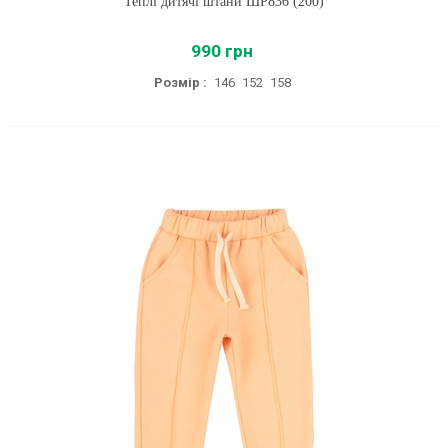
Теплі дитячі штани ШР836 (200)
990 грн
Розмір :
146
152
158