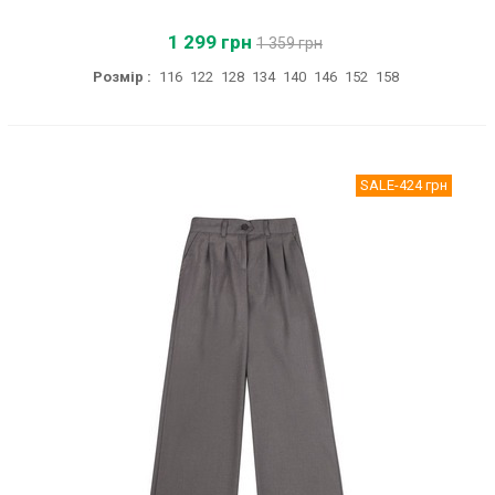
1 299 грн
1 359 грн
Розмір :
116
122
128
134
140
146
152
158
SALE
-424 грн