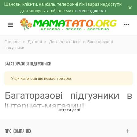
Шановні клієнти, на жаль, телефонні лінії зараз недоступні
×
для консультацій, але ми є
в месенджерах
Головна
>
Дітворі
>
Догляд та гігієна
>
Багаторазові
підгузники
БАГАТОРАЗОВІ ПІДГУЗНИКИ
У цій категорії ще немає товарів.
Багаторазові підгузники в
інтернет-магазині
Читати далі
МамаТато
Ласкаво просимо до категорії
"Багаторазові підгузники"
в
ПРО КОМПАНІЮ
нашому інтернет-магазині
МамаТато
! Тут ви знайдете широкий