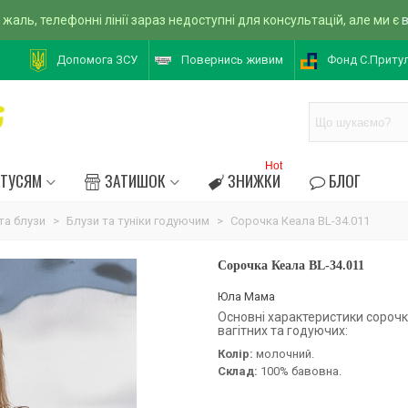
 жаль, телефонні лінії зараз недоступні для консультацій, але ми є
Допомога ЗСУ
Повернись живим
Фонд С.Приту
Hot
АТУСЯМ
ЗАТИШОК
ЗНИЖКИ
БЛОГ
та блузи
>
Блузи та туніки годуючим
>
Сорочка Кеала BL-34.011
Сорочка Кеала BL-34.011
Юла Мама
Основні характеристики сорочк
вагітних та годуючих:
Колір:
молочний.
Склад:
100% бавовна.