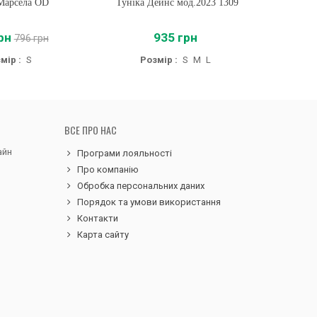
Марсела OD
ти
Туніка Дейнс мод.2023 1309
Купити
Бл
рн
935 грн
42
796 грн
мір :
S
Розмір :
S
M
L
Р
ВСЕ ПРО НАС
айн
Програми лояльності
Про компанію
Обробка персональних даних
Порядок та умови використання
Контакти
Карта сайту