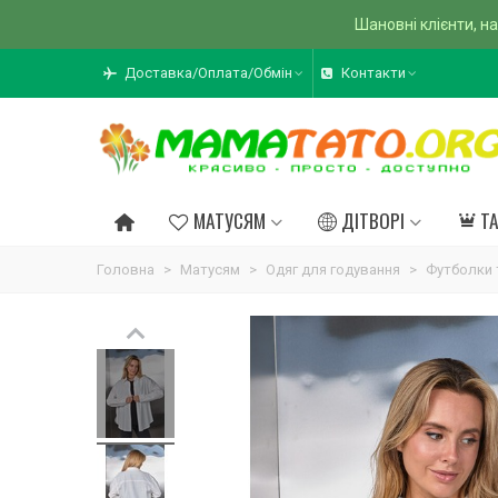
Шановні клієнти, на
Доставка/Оплата/Обмін
Контакти
МАТУСЯМ
ДІТВОРІ
Т
Головна
>
Матусям
>
Одяг для годування
>
Футболки 