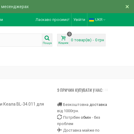
×
в месенджерах
ли
Ласкаво просимо!
Увійти
UKR
0
0
товар(ів)
-
0 грн
Кошик
Пошук
9 ПРИЧИН КУПУВАТИ У НАС:
и Кеала BL-34.011 для
Безкоштовна
доставка
від 1000грн.
Потрібен
обмін
- без
проблем
Доставка майже по