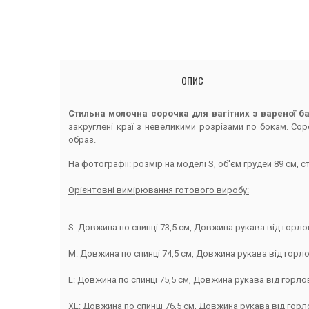
ОПИС
Стильна молочна сорочка для вагітних з вареної б
закруглені краї з невеликими розрізами по бокам. Со
образ.
На фотографії: розмір на моделі S, об'єм грудей 89 см, ст
Орієнтовні вимірювання готового виробу:
S: Довжина по спинці 73,5 см, Довжина рукава від горлови
M: Довжина по спинці 74,5 см, Довжина рукава від горлови
L: Довжина по спинці 75,5 см, Довжина рукава від горлови
ХL: Довжина по спинці 76,5 см, Довжина рукава від горлов