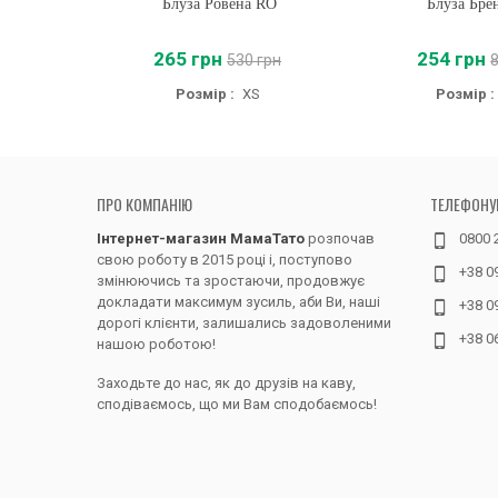
Блуза Ровена RO
Купити
Блуза Бре
Купити
265 грн
254 грн
530 грн
Розмір :
XS
Розмір :
ПРО КОМПАНІЮ
ТЕЛЕФОНУ
Інтернет-магазин МамаТато
розпочав
0800 
свою роботу в 2015 році і, поступово
+38 0
змінюючись та зростаючи, продовжує
докладати максимум зусиль, аби Ви, наші
+38 0
дорогі клієнти, залишались задоволеними
+38 0
нашою роботою!
Заходьте до нас, як до друзів на каву,
сподіваємось, що ми Вам сподобаємось!