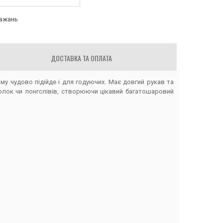
бажань
ДОСТАВКА ТА ОПЛАТА
ому чудово підійде і для годуючих. Має довгий рукав та
болок чи лонгслівів, створюючи цікавий багатошаровий