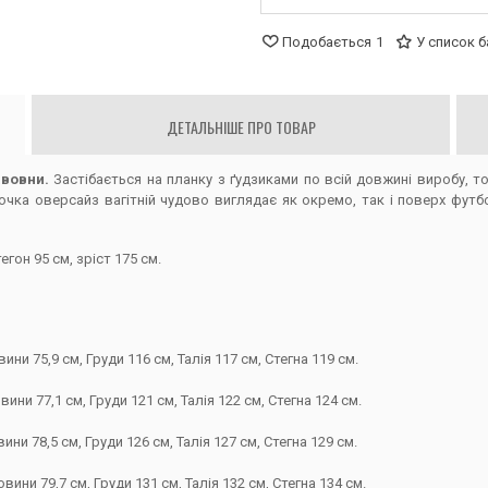
Подобається
1
У список 
ДЕТАЛЬНІШЕ ПРО ТОВАР
авовни.
Застібається на планку з ґудзиками по всій довжині виробу, т
рочка оверсайз вагітній чудово виглядає як окремо, так і поверх фут
егон 95 см, зріст 175 см.
ни 75,9 см, Груди 116 см, Талія 117 см, Стегна 119 см.
ни 77,1 см, Груди 121 см, Талія 122 см, Стегна 124 см.
ни 78,5 см, Груди 126 см, Талія 127 см, Стегна 129 см.
ини 79,7 см, Груди 131 см, Талія 132 см, Стегна 134 см.