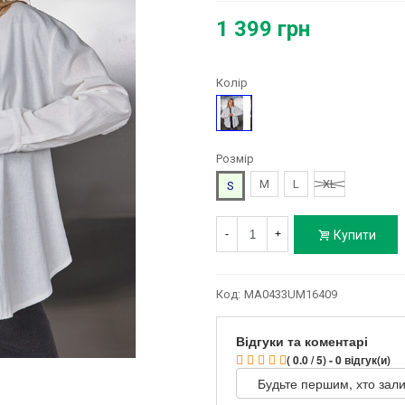
1 399 грн
Колір
Молочний
Розмір
M
L
XL
S
Купити
-
+
Код:
MA0433UM16409
Відгуки та коментарі
( 0.0 / 5) - 0 відгук(и)
Будьте першим, хто зали