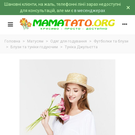
Шановні клієнти, на жаль, телефонні лінії зараз недоступні
×
для консультацій, але ми є
в месенджерах
Головна
>
Матусям
>
Одяг для годування
>
Футболки та блузи
>
Блузи та туніки годуючим
>
Туніка Джульєтта