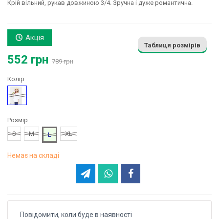
Крій вільний, рукав довжиною 3/4. Зручна і дуже романтична.
Акція
Таблиця розмірів
552 грн
789 грн
Колір
Білий
Розмір
S
M
XL
L
Немає на складі
Повідомити, коли буде в наявності