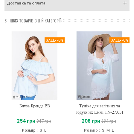
Доставка та оплата
6 ІНШИХ ТОВАРІВ В ЦІЙ КАТЕГОРІЇ:
SALE
-70%
SALE
-70%
Блуза Бренда BB
Туніка для вагітних та
годуючих Еммі TN-27.051
254 грн
208 грн
847 грн
694 грн
Розмір :
S
L
Розмір :
S
M
L