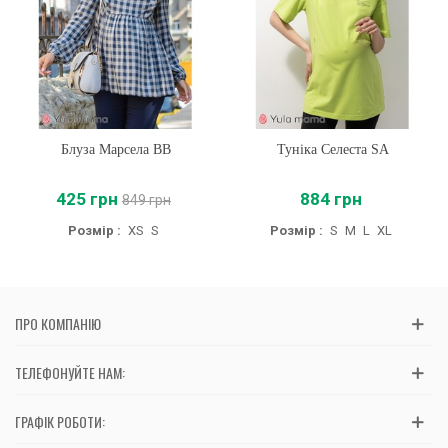
Блуза Марсела BB
Туніка Селеста SA
425 грн
884 грн
849 грн
Розмір :
XS
S
Розмір :
S
M
L
XL
ПРО КОМПАНІЮ
ТЕЛЕФОНУЙТЕ НАМ:
ГРАФІК РОБОТИ: