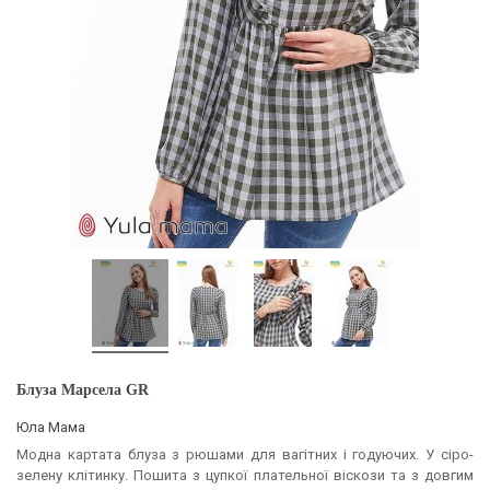
Блуза Марсела GR
Юла Мама
Модна картата блуза з рюшами для вагітних і годуючих. У сіро-
зелену клітинку. Пошита з цупкої плательної віскози та з довгим