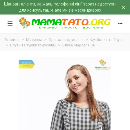
Шановні клієнти, на жаль, телефонні лінії зараз недоступні
×
для консультацій, але ми є
в месенджерах
Головна
>
Матусям
>
Одяг для годування
>
Футболки та блузи
>
Блузи та туніки годуючим
>
Блуза Марсела GR