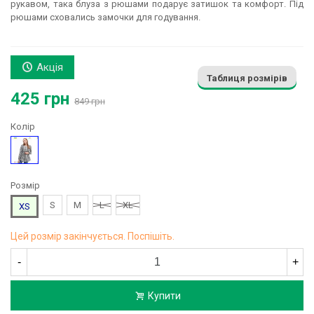
рукавом, така блуза з рюшами подарує затишок та комфорт. Під
рюшами сховались замочки для годування.
Акція
Таблиця розмірів
425 грн
849 грн
Колір
Зелений
Розмір
S
M
L
XL
XS
Цей розмір закінчується. Поспішіть.
-
+
Купити