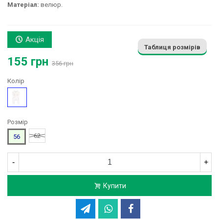
Матеріал:
велюр.
Акція
Таблиця розмірів
155 грн
356 грн
Колір
Молочний
Розмір
62
56
-
+
Купити