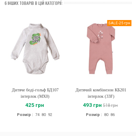
6 ІНШИХ ТОВАРІВ В ЦІЙ КАТЕГОРІЇ:
SALE
-25 грн
Дитяче боді-гольф БД107
Дитячий комбінезон КБ201
інтерлок (MX0)
інтерлок (33F)
425 грн
493 грн
518 грн
Розмір :
74
80
92
Розмір :
80
86