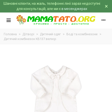
Шановні клієнти, на жаль, телефонні лінії зараз недоступні
×
для консультацій, але ми є
в месенджерах
Головна
>
Дітворі
>
Дитячий одяг
>
Боді та комбінезони
>
Дитячий комбінезон КБ137 велюр