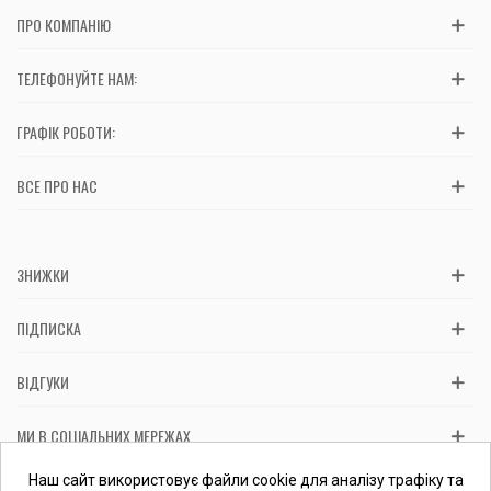
ПРО КОМПАНІЮ
ТЕЛЕФОНУЙТЕ НАМ:
ГРАФІК РОБОТИ:
ВСЕ ПРО НАС
ЗНИЖКИ
ПІДПИСКА
ВІДГУКИ
МИ В СОЦІАЛЬНИХ МЕРЕЖАХ
Вас обслуговує: ФОП Косташ С.І., номер запису в ЄДР 2 673 000
Наш сайт використовує файли cookie для аналізу трафіку та