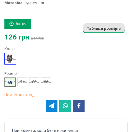
Матеріал:
супрем л/к.
Акція
Таблиця розмірів
126 грн
214 грн
Колір
Чорний
Розмір
74
80
86
68
Немає на складі
Повідомити, коли буде в наявності