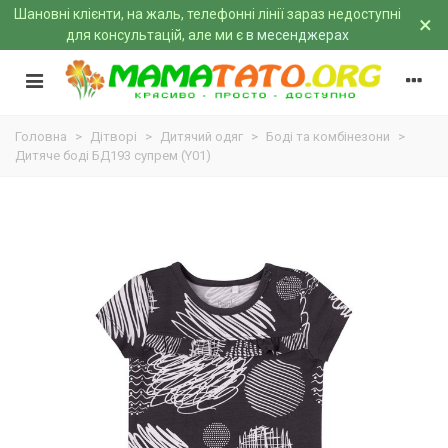
Шановні клієнти, на жаль, телефонні лінії зараз недоступні
×
для консультацій, але ми є
в месенджерах
Головна
>
Дітворі
>
Дитячий одяг
>
Боді та комбінезони
>
Дитяче боді БД193 супрем (Y01)