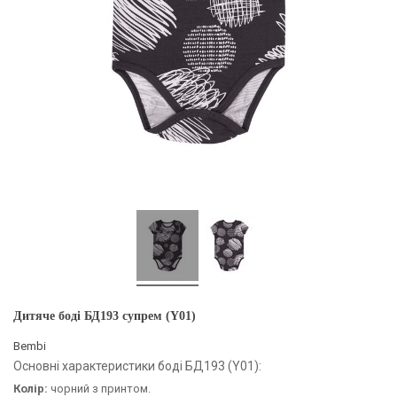
Дитяче боді БД193 супрем (Y01)
Bembi
Основні характеристики боді БД193 (Y01):
Колір:
чорний з принтом.