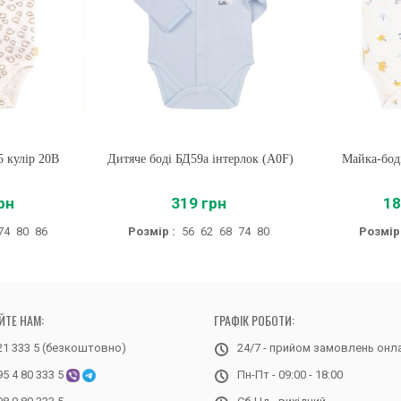
5 кулір 20B
Дитяче боді БД59а інтерлок (A0F)
Купити
Майка-боді
Купи
рн
319 грн
18
74
80
86
Розмір :
56
62
68
74
80
Розмір 
ЙТЕ НАМ:
ГРАФІК РОБОТИ:
21 333 5 (безкоштовно)
24/7 - прийом замовлень онл
95 4 80 333 5
Пн-Пт - 09:00 - 18:00