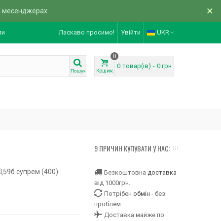
×
в месенджерах
ли
Ласкаво просимо!
Увійти
UKR
0
0
товар(ів)
-
0 грн
Кошик
Пошук
9 ПРИЧИН КУПУВАТИ У НАС:
Д59б супрем (400):
Безкоштовна
доставка
від 1000грн.
Потрібен
обмін
- без
проблем
Доставка майже по