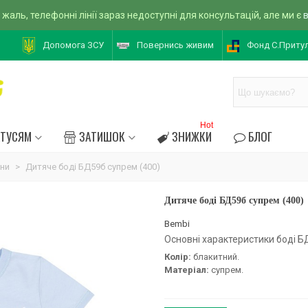
 жаль, телефонні лінії зараз недоступні для консультацій, але ми є
Допомога ЗСУ
Повернись живим
Фонд С.Приту
Hot
АТУСЯМ
ЗАТИШОК
ЗНИЖКИ
БЛОГ
они
>
Дитяче боді БД59б супрем (400)
Дитяче боді БД59б супрем (400)
Bembi
Основні характеристики боді Б
Колір:
блакитний.
Матеріал:
супрем.