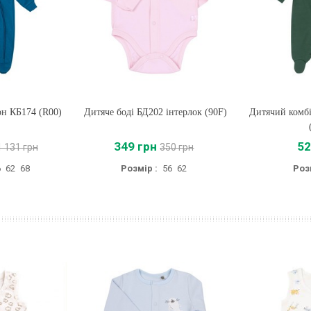
он КБ174 (R00)
Дитяче боді БД202 інтерлок (90F)
Купити
Дитячий комбі
Купи
349 грн
52
1 131 грн
350 грн
6
62
68
Розмір :
56
62
Роз