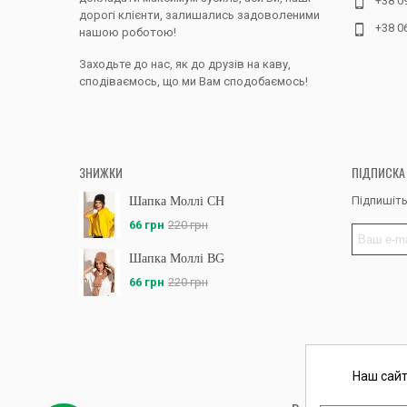
+38 0
дорогі клієнти, залишались задоволеними
+38 0
нашою роботою!
Заходьте до нас, як до друзів на каву,
сподіваємось, що ми Вам сподобаємось!
ЗНИЖКИ
ПІДПИСКА
Підпишіть
Шапка Моллі CH
66 грн
220 грн
Шапка Моллі BG
66 грн
220 грн
Наш сайт