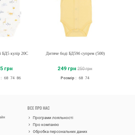
 БД5 кулір 20C
ти
Дитяче боді БД59б супрем (500)
Купити
5 грн
249 грн
250 грн
:
68
74
86
Розмір :
68
74
ВСЕ ПРО НАС
айн
Програми лояльності
Про компанію
Обробка персональних даних