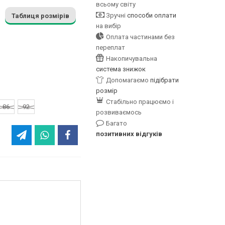
всьому світу
Зручні
способи оплати
Таблиця розмірів
на вибір
Оплата частинами без
переплат
Накопичувальна
система знижок
Допомагаємо
підібрати
розмір
Стабільно працюємо і
86
92
розвиваємось
Багато
позитивних відгуків