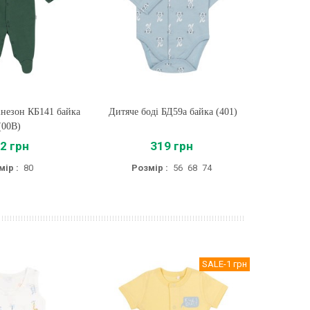
незон КБ141 байка
ти
Дитяче боді БД59а байка (401)
Купити
Дитяче бо
(00B)
2 грн
319 грн
мір :
80
Розмір :
56
68
74
Розмір
SALE
-1 грн