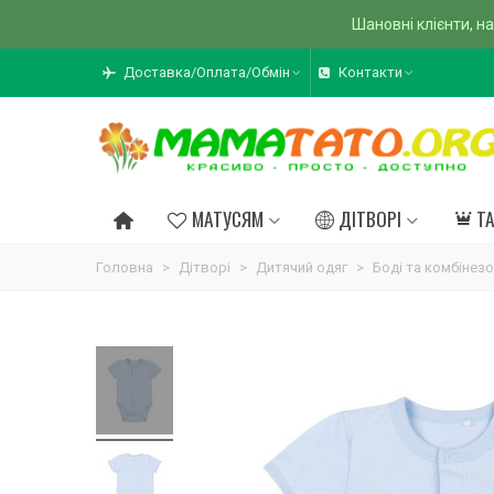
Шановні клієнти, на
Доставка/Оплата/Обмін
Контакти
МАТУСЯМ
ДІТВОРІ
Т
Головна
>
Дітворі
>
Дитячий одяг
>
Боді та комбінез