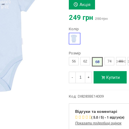
Акція
249 грн
250 грн
Колір
Блакитний
Розмір
56
62
74
80
68
Купити
-
+
Код:
DI8283BE14009
Відгуки та коментарі
( 5.0 / 5) - 1 відгук(и)
Показати подробиці оцінок