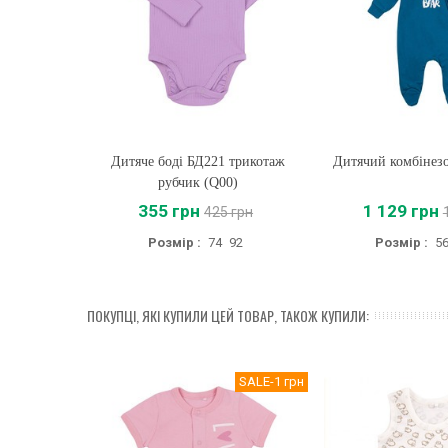
Дитяче боді БД221 трикотаж
Купити
Дитячий комбінез
Купити
рубчик (Q00)
355 грн
1 129 грн
425 грн
Розмір :
74
92
Розмір :
5
ПОКУПЦІ, ЯКІ КУПИЛИ ЦЕЙ ТОВАР, ТАКОЖ КУПИЛИ:
SALE
-1 грн