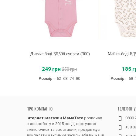
Дитяче боді БД59б супрем (300)
Купити
Майка-боді БД
Купити
249 грн
185 г
250 грн
Розмір :
62
68
74
80
Розмір :
68
ПРО КОМПАНІЮ
ТЕЛЕФОНУ
Інтернет-магазин МамаТато
розпочав
0800 
свою роботу в 2015 році і, поступово
+38 0
змінюючись та зростаючи, продовжує
докладати максимум зусиль, аби Ви, наші