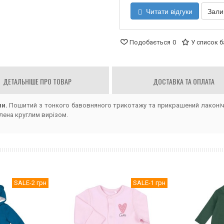
Читати відгуки
Зали
Подобається
0
У список 
ДЕТАЛЬНІШЕ ПРО ТОВАР
ДОСТАВКА ТА ОПЛАТА
ми.
Пошитий з тонкого бавовняного трикотажу та прикрашений лаконічн
лена круглим вирізом.
SALE
-2 грн
SALE
-1 грн