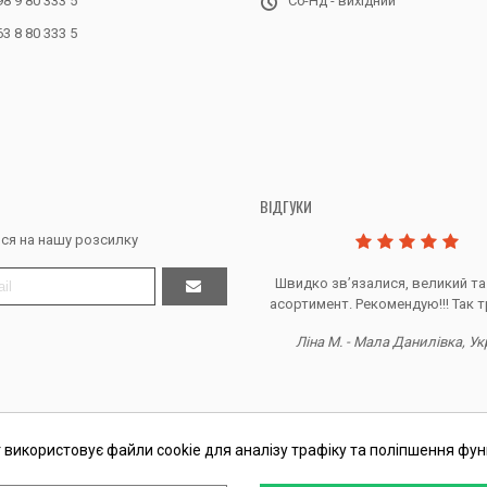
98 9 80 333 5
Сб-Нд - вихідний
63 8 80 333 5
ВІДГУКИ
ся на нашу розсилку
Дякую за все, продавець супер.
Швидко звʼязалися, великий та
асортимент. Рекомендую!!! Так т
Тетяна Ж. - Кривий ріг, Україна
Ліна М. - Мала Данилівка, Ук
 використовує файли cookie для аналізу трафіку та поліпшення фун