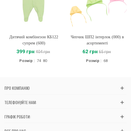
Дитячий комбінезон КБ122
Чепчик ШП2 інтерлок (000) в
супрем (600)
асортименті
399 грн
62 грн
404 грн
65 грн
Розмір :
74
80
Розмір :
68
ПРО КОМПАНІЮ
ТЕЛЕФОНУЙТЕ НАМ:
ГРАФІК РОБОТИ:
ВСЕ ПРО НАС