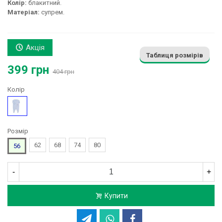
Колір:
блакитний.
Матеріал:
супрем.
Акція
Таблиця розмірів
399 грн
404 грн
Колір
Блакитний
Розмір
62
68
74
80
56
-
+
Купити