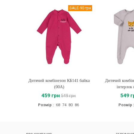
SALE
-90 грн
Дитячий комбінезон КБ141 байка
Купити
Дитячий комбі
Купити
(00A)
інтерлок 
459 грн
549 г
549 грн
Розмір :
68
74
80
86
Розмір 