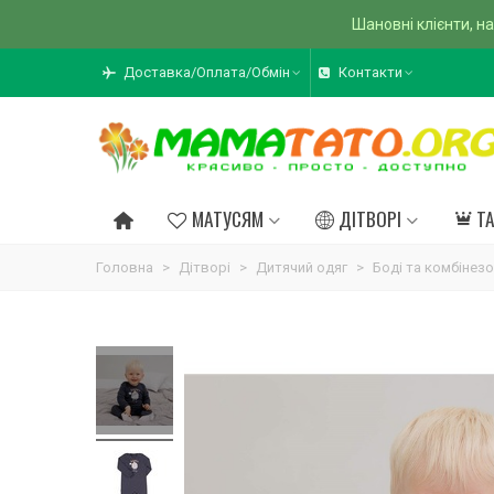
Шановні клієнти, на
Доставка/Оплата/Обмін
Контакти
МАТУСЯМ
ДІТВОРІ
Т
Головна
>
Дітворі
>
Дитячий одяг
>
Боді та комбінез