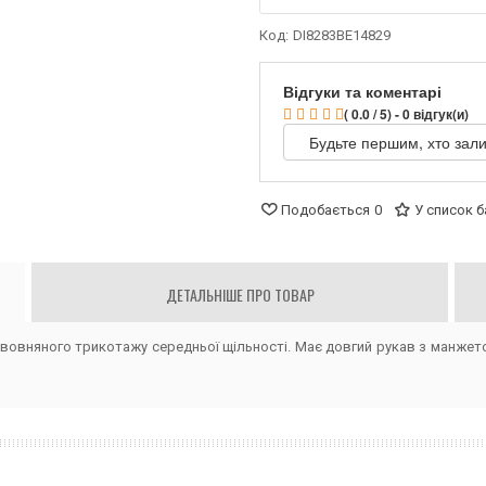
Код:
DI8283BE14829
Відгуки та коментарі
( 0.0 / 5) - 0 відгук(и)
Будьте першим, хто зали
Подобається
0
У список 
ДЕТАЛЬНІШЕ ПРО ТОВАР
овняного трикотажу середньої щільності. Має довгий рукав з манжето