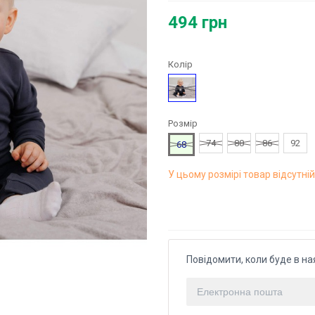
494 грн
Колір
Чорний
Розмір
74
80
86
92
68
У цьому розмірі товар відсутній
Повідомити, коли буде в на