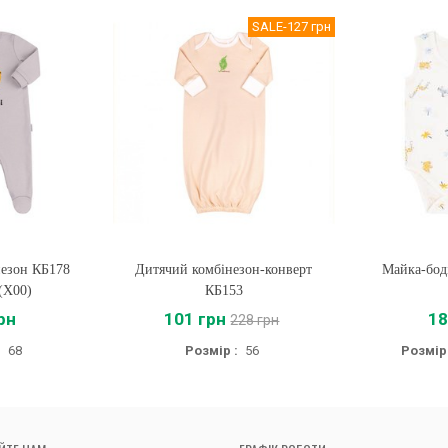
SALE
-127 грн
незон КБ178
Дитячий комбінезон-конверт
Купити
Майка-боді
Купи
(X00)
КБ153
рн
101 грн
18
228 грн
:
68
Розмір :
56
Розмір 