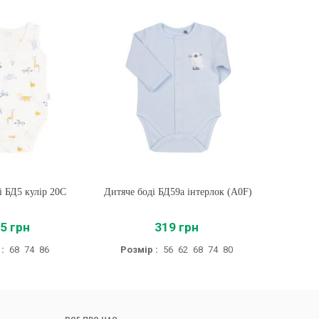
 БД5 кулір 20C
ти
Дитяче боді БД59а інтерлок (A0F)
Купити
Дитяче б
5 грн
319 грн
:
68
74
86
Розмір :
56
62
68
74
80