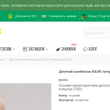
 жаль, телефонні лінії зараз недоступні для консультацій, але ми є
Допомога ЗСУ
Повернись живим
Фонд С.Приту
Hot
АТУСЯМ
ЗАТИШОК
ЗНИЖКИ
БЛОГ
они
>
Дитячий комбінезон КБ201 інтерлок (Y0D)
Дитячий комбінезон КБ201 інте
Bembi
Основні характеристики дитяч
інтерлок (Y0D):
Колір:
чорний.
Матеріал:
інтерлок.