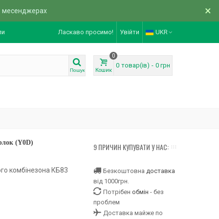
×
в месенджерах
ли
Ласкаво просимо!
Увійти
UKR
0
0
товар(ів)
-
0 грн
Кошик
Пошук
рлок (Y0D)
9 ПРИЧИН КУПУВАТИ У НАС:
ого комбінезона КБ83
Безкоштовна
доставка
від 1000грн.
Потрібен
обмін
- без
проблем
Доставка майже по