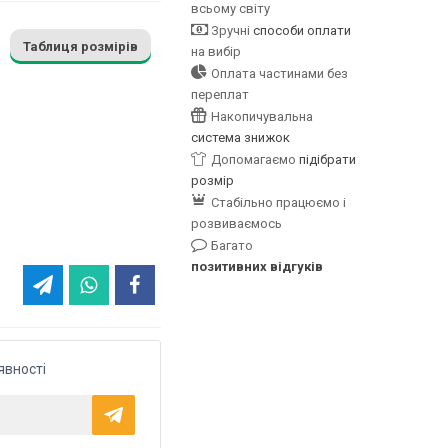
всьому світу
Зручні
способи оплати
Таблиця розмірів
на вибір
Оплата частинами без
переплат
Накопичувальна
система знижок
Допомагаємо
підібрати
розмір
Стабільно працюємо і
розвиваємось
Багато
позитивних відгуків
явності