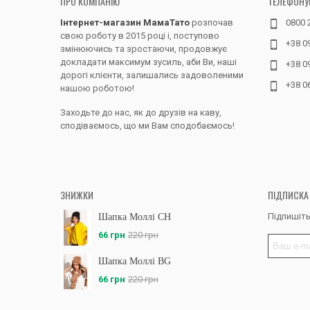
ПРО КОМПАНІЮ
ТЕЛЕФОНУ
Інтернет-магазин МамаТато
розпочав
0800 
свою роботу в 2015 році і, поступово
+38 0
змінюючись та зростаючи, продовжує
докладати максимум зусиль, аби Ви, наші
+38 0
дорогі клієнти, залишались задоволеними
+38 0
нашою роботою!
Заходьте до нас, як до друзів на каву,
сподіваємось, що ми Вам сподобаємось!
ЗНИЖКИ
ПІДПИСКА
Підпишіть
Шапка Моллі CH
66 грн
220 грн
Шапка Моллі BG
66 грн
220 грн