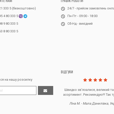
ЙТЕ НАМ:
ГРАФІК РОБОТИ:
21 333 5 (безкоштовно)
24/7 - прийом замовлень онл
95 4 80 333 5
Пн-Пт - 09:00 - 18:00
98 9 80 333 5
Сб-Нд - вихідний
63 8 80 333 5
ВІДГУКИ
ся на нашу розсилку
Дякую за все, продавець супер.
Швидко звʼязалися, великий та
асортимент. Рекомендую!!! Так т
Тетяна Ж. - Кривий ріг, Україна
Ліна М. - Мала Данилівка, Ук