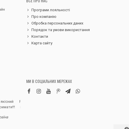
ВСЕ ПРО НАС
айн
Програми лояльності
Про компанію
Обробка персональних даних
Порядок та умови використання
Контакти
Карта сайту
МИ В СОЦІАЛЬНИХ МЕРЕЖАХ
 якісний
Робила замовлення дитячих вельветових
Чудовий сервіс, 
римати!!!
штанів. Дуже вдячна магазину, доставка
надіслали замовле
швидка, якість виробу висока, розмір
раїна
відповідно до наданої магазином сітки.
Полинa Г. - В
Дитина задоволена, а це головне)
Рекомендую!