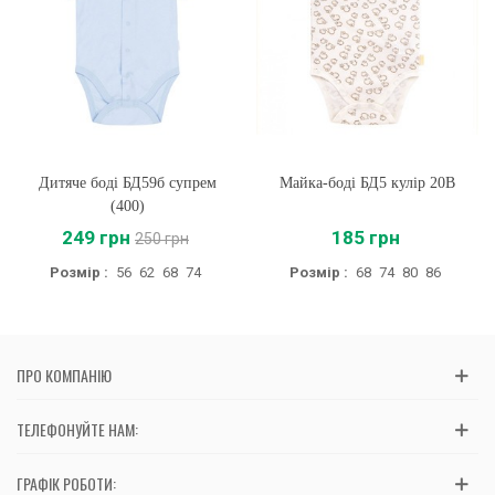
Дитяче боді БД59б супрем
Майка-боді БД5 кулір 20B
(400)
249 грн
185 грн
250 грн
Розмір :
56
62
68
74
Розмір :
68
74
80
86
ПРО КОМПАНІЮ
ТЕЛЕФОНУЙТЕ НАМ:
ГРАФІК РОБОТИ: