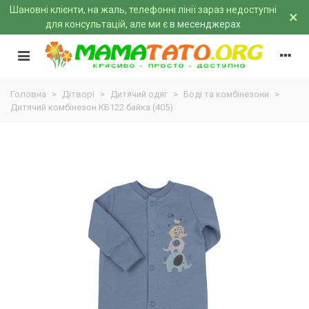
Шановні клієнти, на жаль, телефонні лінії зараз недоступні
×
для консультацій, але ми є
в месенджерах
Головна
>
Дітворі
>
Дитячий одяг
>
Боді та комбінезони
>
Дитячий комбінезон КБ122 байка (405)