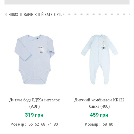
6 ІНШИХ ТОВАРІВ В ЦІЙ КАТЕГОРІЇ:
Дитяче боді БД59а інтерлок
Дитячий комбінезон КБ122
(A0F)
байка (400)
319 грн
459 грн
Розмір :
56
62
68
74
80
Розмір :
68
80