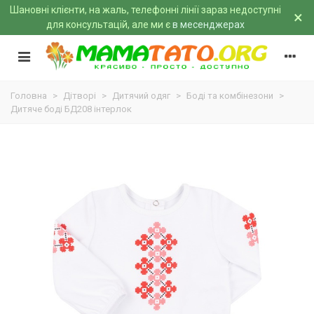
Шановні клієнти, на жаль, телефонні лінії зараз недоступні
×
для консультацій, але ми є
в месенджерах
Головна
>
Дітворі
>
Дитячий одяг
>
Боді та комбінезони
>
Дитяче боді БД208 інтерлок