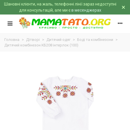
Шановні клієнти, на жаль, телефонні лінії зараз недоступні
×
для консультацій, але ми є
в месенджерах
Головна
>
Дітворі
>
Дитячий одяг
>
Боді та комбінезони
>
Дитячий комбінезон КБ208 інтерлок (100)