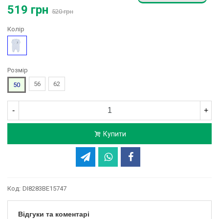
519 грн
520 грн
Колір
Блакитний
Розмір
56
62
50
-
+
Купити
Код:
DI8283BE15747
Відгуки та коментарі