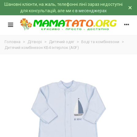
Шановні клієнти, на жаль, телефонні лінії зараз недоступні
×
для консультацій, але ми є
в месенджерах
Головна
>
Дітворі
>
Дитячий одяг
>
Боді та комбінезони
>
Дитячий комбінезон КБ4 інтерлок (A0F)