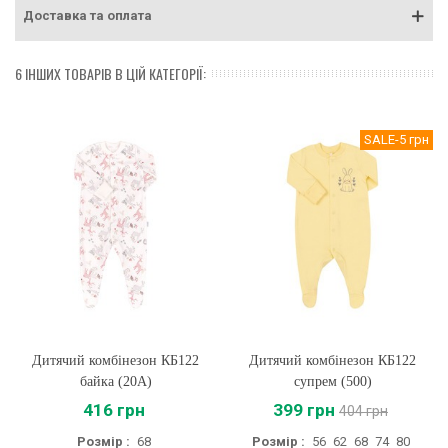
Доставка та оплата
6 ІНШИХ ТОВАРІВ В ЦІЙ КАТЕГОРІЇ:
SALE
-5 грн
Дитячий комбінезон КБ122
Дитячий комбінезон КБ122
байка (20A)
супрем (500)
416 грн
399 грн
404 грн
Розмір :
68
Розмір :
56
62
68
74
80