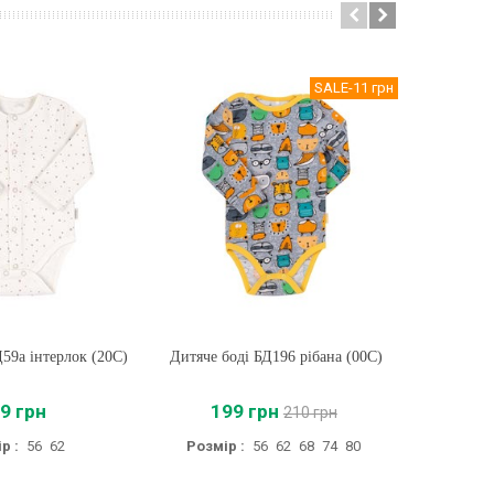
SALE
-11 грн
Д59а інтерлок (20C)
ти
Дитяче боді БД196 рібана (00C)
Купити
Тепле д
9 грн
199 грн
210 грн
р :
56
62
Розмір :
56
62
68
74
80