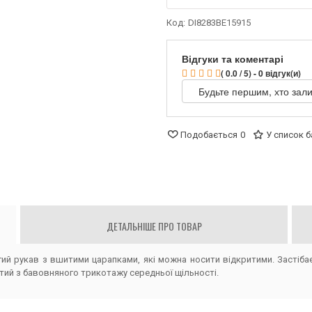
Код:
DI8283BE15915
Відгуки та коментарі
( 0.0 / 5) - 0 відгук(и)
Будьте першим, хто зали
Подобається
0
У список 
ДЕТАЛЬНІШЕ ПРО ТОВАР
ий рукав з вшитими царапками, які можна носити відкритими. Застібає
тий з бавовняного трикотажу середньої щільності.