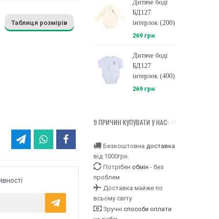
Дитяче боді
БД127
Таблиця розмірів
інтерлок (200)
269 грн
Дитяче боді
БД127
інтерлок (400)
269 грн
9 ПРИЧИН КУПУВАТИ У НАС:
Безкоштовна
доставка
від 1000грн.
Потрібен
обмін
- без
проблем
явності
Доставка майже по
всьому світу
Зручні
способи оплати