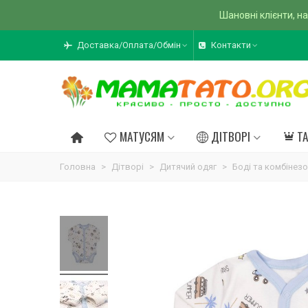
Шановні клієнти, на
Доставка/Оплата/Обмін
Контакти
МАТУСЯМ
ДІТВОРІ
Т
Головна
>
Дітворі
>
Дитячий одяг
>
Боді та комбінез