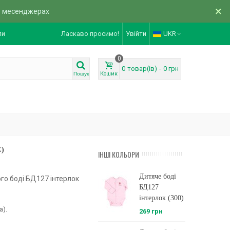
×
в месенджерах
ли
Ласкаво просимо!
Увійти
UKR
0
0
товар(ів)
-
0 грн
Кошик
Пошук
C)
ІНШІ КОЛЬОРИ
Дитяче боді
го боді БД127 інтерлок
БД127
інтерлок (300)
а).
269 грн