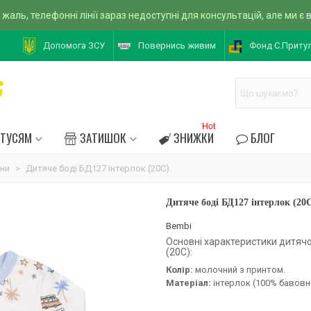
 жаль, телефонні лінії зараз недоступні для консультацій, але ми є
Допомога ЗСУ
Повернись живим
Фонд С.Приту
Hot
АТУСЯМ
ЗАТИШОК
ЗНИЖКИ
БЛОГ
они
>
Дитяче боді БД127 інтерлок (20C)
Дитяче боді БД127 інтерлок (20
Bembi
Основні характеристики дитячо
(20C):
Колір:
молочний з принтом.
Матеріал:
інтерлок (100% бавовн