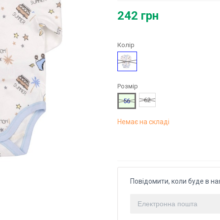
242 грн
Колір
Малюнок
Розмір
62
56
Немає на складі
Повідомити, коли буде в на