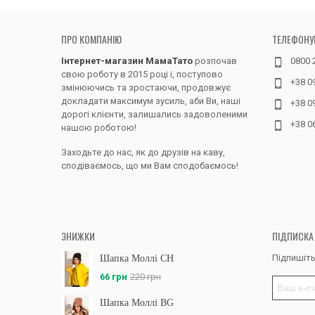
ПРО КОМПАНІЮ
ТЕЛЕФОНУ
Інтернет-магазин МамаТато
розпочав
0800 
свою роботу в 2015 році і, поступово
+38 0
змінюючись та зростаючи, продовжує
докладати максимум зусиль, аби Ви, наші
+38 0
дорогі клієнти, залишались задоволеними
+38 0
нашою роботою!
Заходьте до нас, як до друзів на каву,
сподіваємось, що ми Вам сподобаємось!
ЗНИЖКИ
ПІДПИСКА
Підпишіть
Шапка Моллі CH
66 грн
220 грн
Шапка Моллі BG