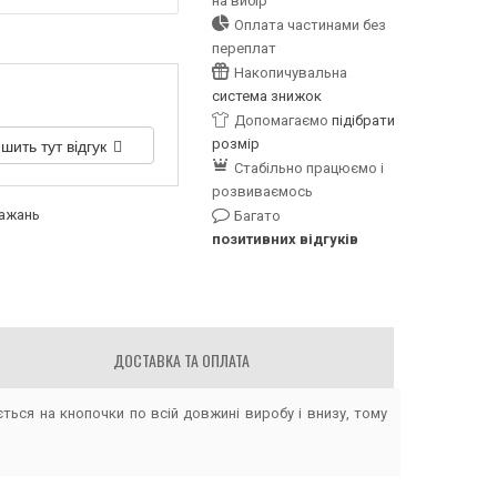
на вибір
Оплата частинами без
переплат
Накопичувальна
система знижок
Допомагаємо
підібрати
шить тут відгук
розмір
Стабільно працюємо і
розвиваємось
бажань
Багато
позитивних відгуків
ДОСТАВКА ТА ОПЛАТА
ться на кнопочки по всій довжині виробу і внизу, тому