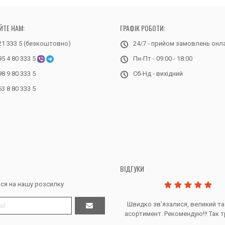
ЙТЕ НАМ:
ГРАФІК РОБОТИ:
21 333 5 (безкоштовно)
24/7 - прийом замовлень онл
95 4 80 333 5
Пн-Пт - 09:00 - 18:00
98 9 80 333 5
Сб-Нд - вихідний
63 8 80 333 5
ВІДГУКИ
ся на нашу розсилку
Дякую за все, продавець супер.
Швидко звʼязалися, великий та
асортимент. Рекомендую!!! Так т
Тетяна Ж. - Кривий ріг, Україна