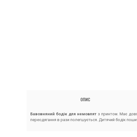
ОПИС
Бавовняний бодік для немовлят
з принтом. Має довг
переодягання в рази полегшується. Дитячий бодік поши