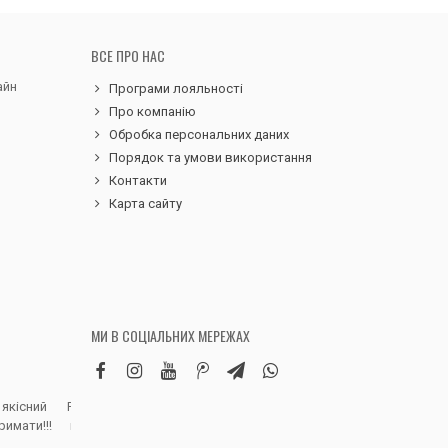
ВСЕ ПРО НАС
айн
Програми лояльності
Про компанію
Обробка персональних даних
Порядок та умови використання
Контакти
Карта сайту
МИ В СОЦІАЛЬНИХ МЕРЕЖАХ
 якісний
Робила замовлення дитячих вельветових
Чудовий сервіс, 
римати!!!
штанів. Дуже вдячна магазину, доставка
надіслали замовле
швидка, якість виробу висока, розмір