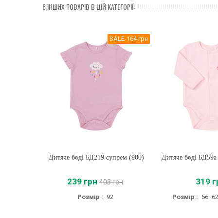
6 ІНШИХ ТОВАРІВ В ЦІЙ КАТЕГОРІЇ:
SALE
-164 грн
Дитяче боді БД219 супрем (900)
Купити
Дитяче боді БД59а 
Купити
239 грн
319 г
403 грн
Розмір :
92
Розмір :
56
6