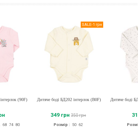
SALE
-1 грн
інтерлок (90F)
Дитяче боді БД202 інтерлок (B0F)
Купити
Дитяче боді Б
Купи
рн
349 грн
31
350 грн
2
68
74
80
Розмір :
50
62
Розмі