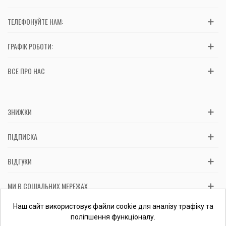
ТЕЛЕФОНУЙТЕ НАМ:
ГРАФІК РОБОТИ:
ВСЕ ПРО НАС
ЗНИЖКИ
ПІДПИСКА
ВІДГУКИ
МИ В СОЦІАЛЬНИХ МЕРЕЖАХ
Вас обслуговує: ФОП Косташ С.І., номер запису в ЄДР 2 673 000
Наш сайт використовує файли cookie для аналізу трафіку та
0000 057597 від 06.01.2017.
Перевірити ФОП
поліпшення функціоналу.