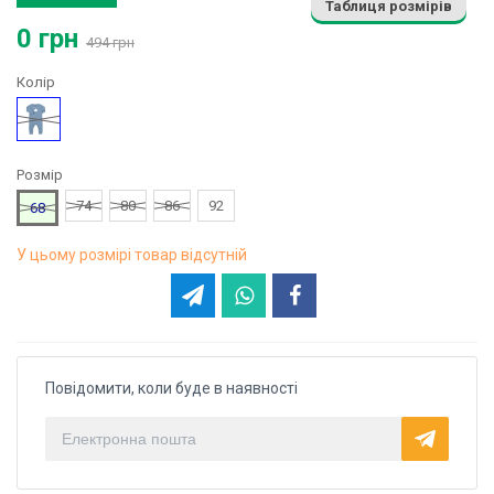
Таблиця розмірів
0 грн
494 грн
Колір
Блакитний
Розмір
74
80
86
92
68
У цьому розмірі товар відсутній
Повідомити, коли буде в наявності