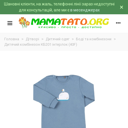
Шановні клієнти, на жаль, телефонні лінії зараз недоступні
×
для консультацій, але ми є
в месенджерах
Головна
>
Дітворі
>
Дитячий одяг
>
Боді та комбінезони
>
Дитячий комбінезон КБ201 інтерлок (40F)