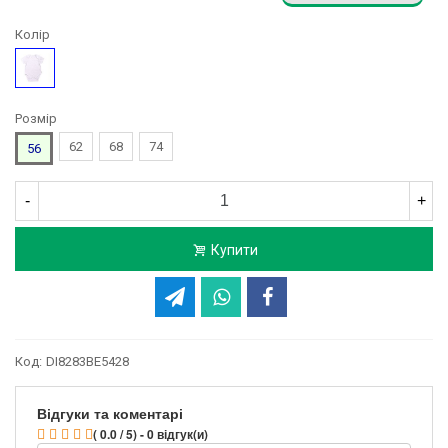
Колір
Білий
Розмір
62
68
74
56
-
+
Купити
Код:
DI8283BE5428
Відгуки та коментарі
( 0.0 / 5) - 0 відгук(и)