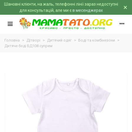
Шановні клієнти, на жаль, телефонні лінії зараз недоступні
×
для консультацій, але ми є
в месенджерах
Головна
>
Дітворі
>
Дитячий одяг
>
Боді та комбінезони
>
Дитяче боді БД108 супрем