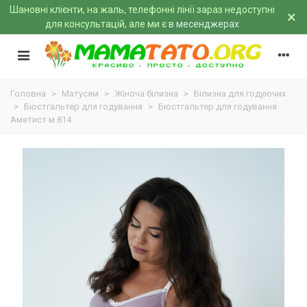
Шановні клієнти, на жаль, телефонні лінії зараз недоступні
×
для консультацій, але ми є
в месенджерах
Головна
>
Матусям
>
Жіноча білизна
>
Білизна для годуючих
>
Бюстгальтер для годування
>
Бюстгальтер для годування
Аметист м.814