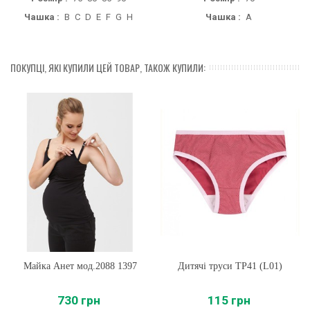
Чашка :
B
C
D
E
F
G
H
Чашка :
A
ПОКУПЦІ, ЯКІ КУПИЛИ ЦЕЙ ТОВАР, ТАКОЖ КУПИЛИ:
Майка Анет мод.2088 1397
Дитячі труси ТР41 (L01)
730 грн
115 грн