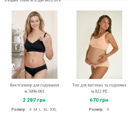
Бюстгальтер для годування
Топ для вагітних та годуючих
м.5096-001
м.822 PE
2 287 грн
670 грн
Розмір :
S
M
L
XL
XXL
Розмір :
S