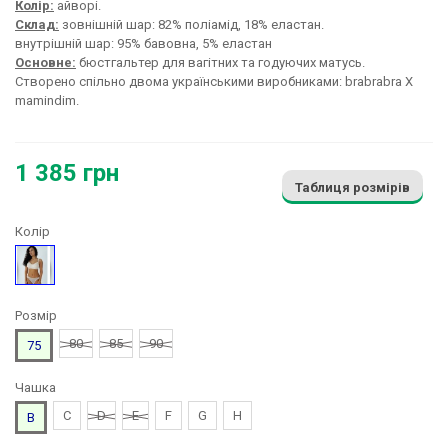
Колір:
айворі.
Склад:
зовнішній шар: 82% поліамід, 18% еластан.
внутрішній шар: 95% бавовна, 5% еластан
Основне:
бюстгальтер для вагітних та годуючих матусь.
Створено спільно двома українськими виробниками: brabrabra X
mamindim.
1 385 грн
Таблиця розмірів
Колір
Бежевий
Розмір
80
85
90
75
Чашка
C
D
E
F
G
H
B