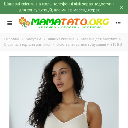
Шановні клієнти, на жаль, телефонні лінії зараз недоступні
×
для консультацій, але ми є
в месенджерах
Головна
>
Матусям
>
Жіноча білизна
>
Білизна для вагітних
>
Бюстгальтер для вагітних
>
Бюстгальтер для годування м.810 BG