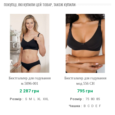
ПОКУПЦІ, ЯКІ КУПИЛИ ЦЕЙ ТОВАР, ТАКОЖ КУПИЛИ:
Бюстгальтер для годування
Бюстгальтер для годування
м.5096-001
мод.556 CH
2 287 грн
795 грн
Розмір :
S
M
L
XL
XXL
Розмір :
75
80
85
Чашка :
B
C
D
E
F