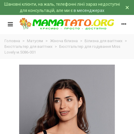
Шановні клієнти, на жаль, телефонні лінії зараз недоступні
×
для консультацій, але ми є
в месенджерах
Головна
>
Матусям
>
Жіноча білизна
>
Білизна для вагітних
>
Бюстгальтер для вагітних
>
Бюстгальтер для годування Miss
Lovely м.5086-001