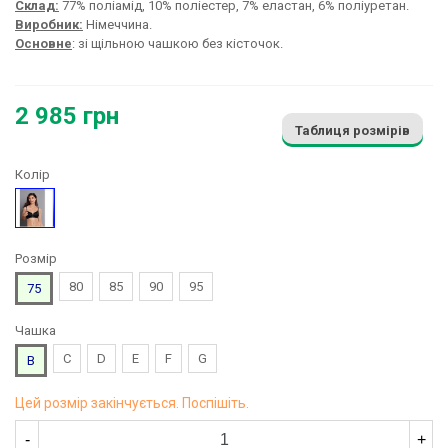
Склад:
77% поліамід, 10% поліестер, 7% еластан, 6% поліуретан.
Виробник:
Німеччина.
Основне
: зі щільною чашкою без кісточок.
2 985 грн
Таблиця розмірів
Колір
Чорний
Розмір
80
85
90
95
75
Чашка
C
D
E
F
G
B
Цей розмір закінчується. Поспішіть.
-
+