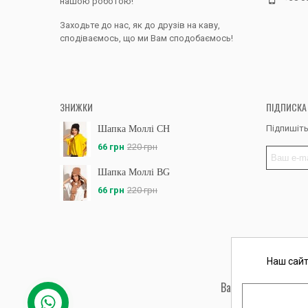
нашою роботою!
Заходьте до нас, як до друзів на каву,
сподіваємось, що ми Вам сподобаємось!
ЗНИЖКИ
ПІДПИСКА
Підпишіть
Шапка Моллі CH
66 грн
220 грн
Шапка Моллі BG
66 грн
220 грн
Наш сайт
Вас обслуговує: ФО