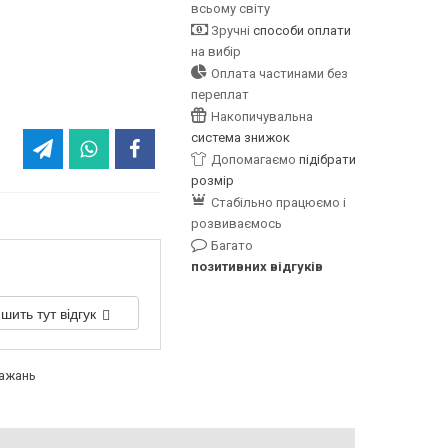
всьому світу
Зручні
способи оплати
на вибір
Оплата частинами без
переплат
Накопичувальна
система знижок
Допомагаємо
підібрати
розмір
Стабільно працюємо і
розвиваємось
Багато
позитивних відгуків
шить тут відгук
бажань