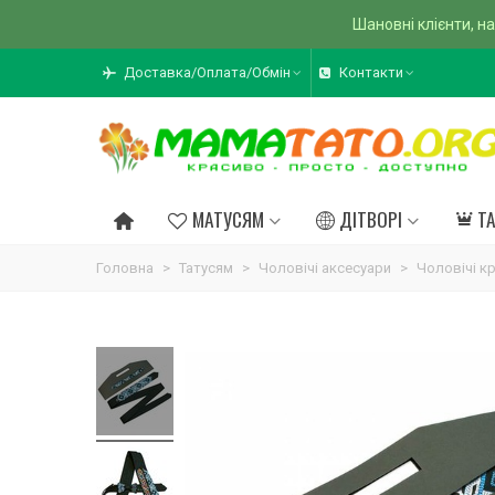
Шановні клієнти, на
Доставка/Оплата/Обмін
Контакти
МАТУСЯМ
ДІТВОРІ
Т
Головна
>
Татусям
>
Чоловічі аксесуари
>
Чоловічі к