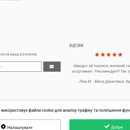
ВІДГУКИ
ся на нашу розсилку
Дякую за все, продавець супер.
Швидко звʼязалися, великий та
асортимент. Рекомендую!!! Так т
Тетяна Ж. - Кривий ріг, Україна
Ліна М. - Мала Данилівка, Ук
 використовує файли cookie для аналізу трафіку та поліпшення фун
П Косташ С.І., номер запису в ЄДР 2 673 000 0000 057597 від 06.01.2
Добре
Налаштувати