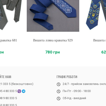
раватка 681
Вишита лляна краватка 929
Купити
Вишита 
Купи
рн
780 грн
62
ЙТЕ НАМ:
ГРАФІК РОБОТИ:
21 333 5 (безкоштовно)
24/7 - прийом замовлень онл
95 4 80 333 5
Пн-Пт - 09:00 - 18:00
98 9 80 333 5
Сб-Нд - вихідний
63 8 80 333 5