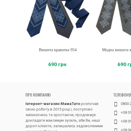
Вишита краватка 954
Купити
Модна вишита к
Купити
690 грн
690 г
ПРО КОМПАНІЮ
ТЕЛЕФОНУ
Інтернет-магазин МамаТато
розпочав
0800 
свою роботу в 2015 році і, поступово
+38 0
змінюючись та зростаючи, продовжує
докладати максимум зусиль, аби Ви, наші
+38 0
дорогі клієнти, залишались задоволеними
+38 0