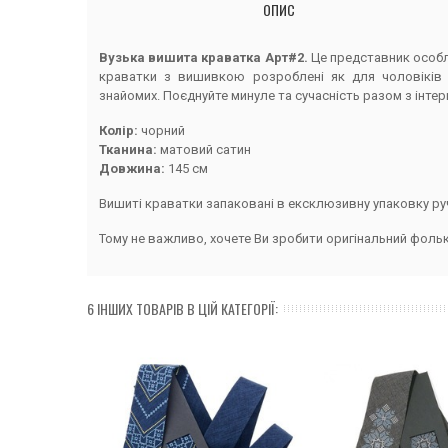
ОПИС
Вузька вишита краватка Арт#2.
Ц
е представник особли
краватки з вишивкою розроблені як для чоловіків 
знайомих.
Поєднуйте минуле та сучасність разом з інте
Колір:
чорний
Тканина:
матовий сатин
Довжина:
145 см
Вишиті краватки запаковані в ексклюзивну упаковку ру
Тому не важливо, хочете Ви зробити оригінальний фоль
6 ІНШИХ ТОВАРІВ В ЦІЙ КАТЕГОРІЇ: