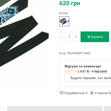
620 грн
Колір
Чорний
Купити
-
+
Код:
TA2903NR14436
Відгуки та коментарі
( 0.0 / 5) - 0 відгук(и)
Будьте першим, хто зали
Подобається
0
У список 