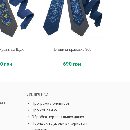
краватка Щек
ти
Вишита краватка 968
Купити
Виш
0 грн
690 грн
ВСЕ ПРО НАС
айн
Програми лояльності
Про компанію
Обробка персональних даних
Порядок та умови використання