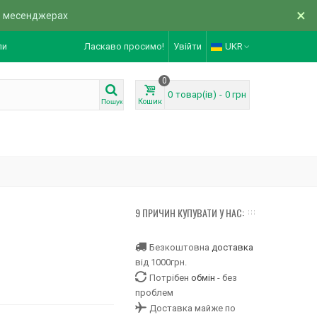
×
в месенджерах
ли
Ласкаво просимо!
Увійти
UKR
0
0
товар(ів)
-
0 грн
Кошик
Пошук
9 ПРИЧИН КУПУВАТИ У НАС:
Безкоштовна
доставка
від 1000грн.
Потрібен
обмін
- без
проблем
Доставка майже по