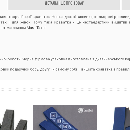
ДЕТАЛЬНІШЕ ПРО ТОВАР
во творчої серії краваток. Нестандартні вишивки, кольорові розливи, ім
так і для жінок. Тому така краватка - це нестандартний вишитий 
рнет-магазином
МамаТато
!
чної роботи. Чорна фірмова упаковка виготовлена з дизайнерського ка
ковий подарунок босу, другу чи самому собі – вишита краватка є прави