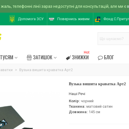
 жаль, телефонні лінії зараз недоступні для консультацій, але ми є
Допомога ЗСУ
Повернись живим
Фонд С.Приту
Hot
АТУСЯМ
ЗАТИШОК
ЗНИЖКИ
БЛОГ
раватки
>
Вузька вишита краватка Арт2
Вузька вишита краватка Арт2
Наші Речі
Колір:
чорний
Тканина:
матовий сатин
Довжина:
145 см