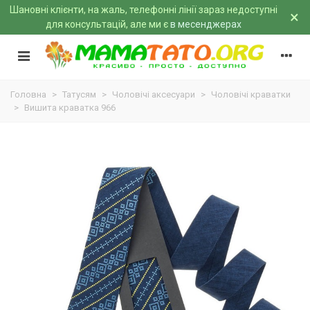
Шановні клієнти, на жаль, телефонні лінії зараз недоступні
×
для консультацій, але ми є
в месенджерах
Головна
>
Татусям
>
Чоловічі аксесуари
>
Чоловічі краватки
>
Вишита краватка 966