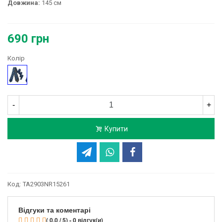
Довжина:
145 см
690 грн
Колір
Синій
-
+
Купити
Код:
TA2903NR15261
Відгуки та коментарі
( 0.0 / 5) - 0 відгук(и)