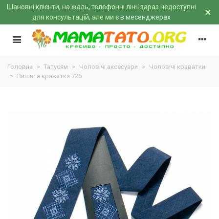
Шановні клієнти, на жаль, телефонні лінії зараз недоступні
×
для консультацій, але ми є
в месенджерах
Головна
>
Татусям
>
Чоловічі аксесуари
>
Чоловічі краватки
>
Вишита краватка 726