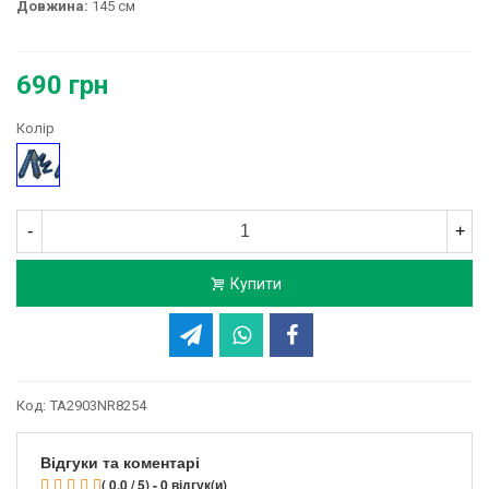
Довжина:
145 см
690 грн
Колір
Синій
-
+
Купити
Код:
TA2903NR8254
Відгуки та коментарі
( 0.0 / 5) - 0 відгук(и)