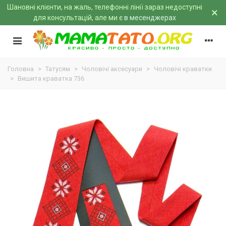
Шановні клієнти, на жаль, телефонні лінії зараз недоступні
×
для консультацій, але ми є
в месенджерах
Головна
>
Татусям
>
Чоловічі аксесуари
>
Чоловічі краватки
>
Вишита краватка 736