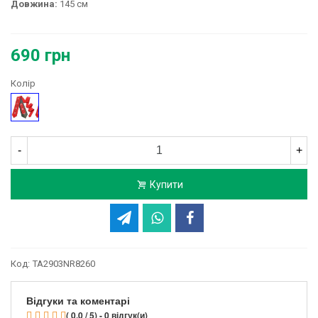
Довжина:
145 см
690 грн
Колір
Червоний
-
+
Купити
Код:
TA2903NR8260
Відгуки та коментарі
( 0.0 / 5) - 0 відгук(и)