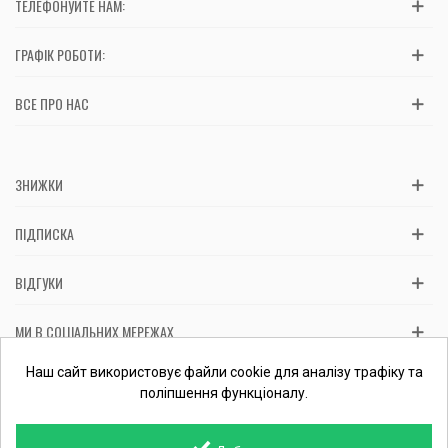
ТЕЛЕФОНУЙТЕ НАМ:
ГРАФІК РОБОТИ:
ВСЕ ПРО НАС
ЗНИЖКИ
ПІДПИСКА
ВІДГУКИ
МИ В СОЦІАЛЬНИХ МЕРЕЖАХ
Вас обслуговує: ФОП Косташ С.І., номер запису в ЄДР 2 673 000
Наш сайт використовує файли cookie для аналізу трафіку та
0000 057597 від 06.01.2017.
Перевірити ФОП
поліпшення функціоналу.