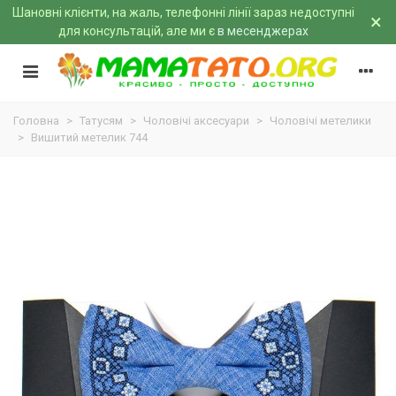
Шановні клієнти, на жаль, телефонні лінії зараз недоступні
×
для консультацій, але ми є
в месенджерах
Головна
>
Татусям
>
Чоловічі аксесуари
>
Чоловічі метелики
>
Вишитий метелик 744