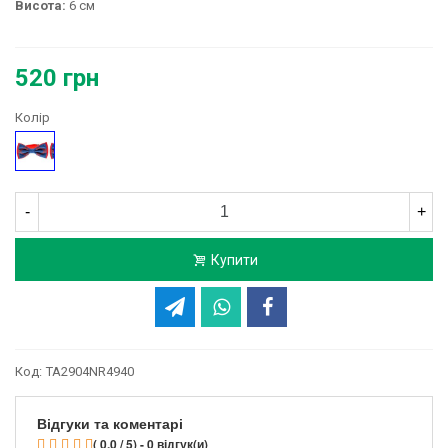
Висота:
6
см
520 грн
Колір
Малюнок
-
+
Купити
Код:
TA2904NR4940
Відгуки та коментарі
( 0.0 / 5) - 0 відгук(и)