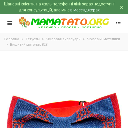
Шановні клієнти, на жаль, телефонні лінії зараз недоступні
×
для консультацій, але ми є
в месенджерах
Головна
>
Татусям
>
Чоловічі аксесуари
>
Чоловічі метелики
>
Вишитий метелик 823