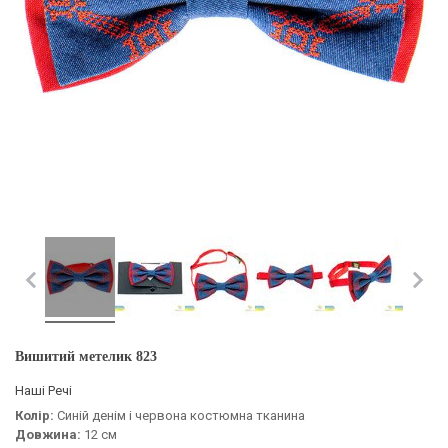
Вишитий метелик 823
Наші Речі
Колір:
C
иній денім і червона костюмна тканина
Довжина:
12 см