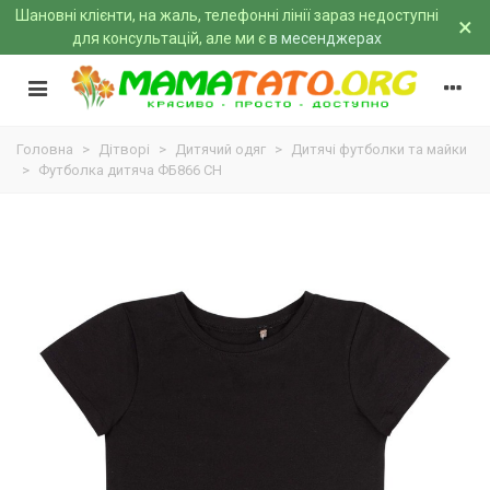
Шановні клієнти, на жаль, телефонні лінії зараз недоступні
×
для консультацій, але ми є
в месенджерах
Головна
>
Дітворі
>
Дитячий одяг
>
Дитячі футболки та майки
>
Футболка дитяча ФБ866 CH