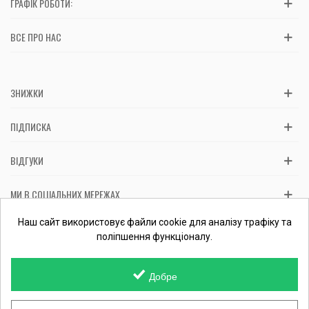
ГРАФІК РОБОТИ:
ВСЕ ПРО НАС
ЗНИЖКИ
ПІДПИСКА
ВІДГУКИ
МИ В СОЦІАЛЬНИХ МЕРЕЖАХ
Вас обслуговує: ФОП Косташ С.І., номер запису в ЄДР 2 673 000
Наш сайт використовує файли cookie для аналізу трафіку та
0000 057597 від 06.01.2017.
Перевірити ФОП
поліпшення функціоналу.
Добре
© 2015-
2026 MamaTato.org інтернет-магазин. Всі права захищені.