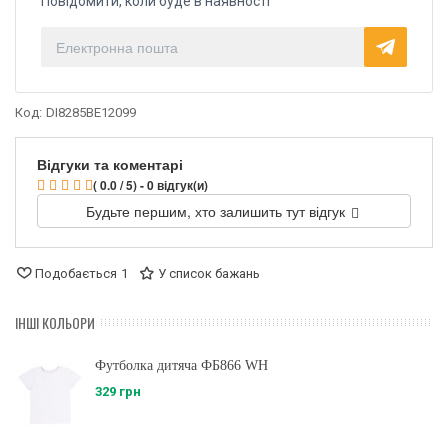
Повідомити, коли буде в наявності
Код:
DI8285BE12099
Відгуки та коментарі
( 0.0 / 5) - 0 відгук(и)
Будьте першим, хто залишить тут відгук
Подобається
1
У список бажань
ІНШІ КОЛЬОРИ
Футболка дитяча ФБ866 WH
329 грн