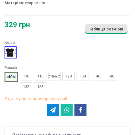
Матеріал:
супрем л/к.
329 грн
Таблиця розмірів
Колір
Чорний
Розмір
110
116
122
128
134
140
146
104
152
158
У цьому розмірі товар відсутній