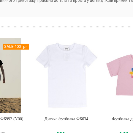
няного трикотажу, приємна до тіла та проста у догляді. Крій прямий. 
SALE
-100 грн
 ФБ992 (Y00)
Дитяча футболка ФБ634
Купити
Футболка д
Купи