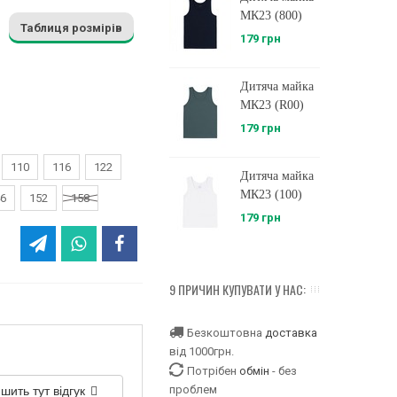
МК23 (800)
Таблиця розмірів
179 грн
Дитяча майка
МК23 (R00)
179 грн
110
116
122
Дитяча майка
МК23 (100)
6
152
158
179 грн
9 ПРИЧИН КУПУВАТИ У НАС:
Безкоштовна
доставка
від 1000грн.
Потрібен
обмін
- без
шить тут відгук
проблем