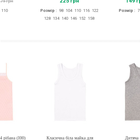
225 грн
149 г
279 грн
110
Розмір :
98
104
110
116
122
Розмір :
7
128
134
140
146
152
158
 рібана (I00)
Класична біла майка для
Купити
Дитяча
Купи