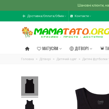
Шановні клієнти, на
Доставка/Оплата/Обмін
Контакти
МАТУСЯМ
ДІТВОРІ
Т
Головна
>
Дітворі
>
Дитячий одяг
>
Дитячі футболки 