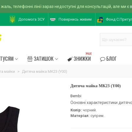
 жаль, телефонні лінії зараз недоступні для консультацій, але ми є
Допомога ЗСУ
Повернись живим
Фонд С.Приту
Hot
АТУСЯМ
ЗАТИШОК
ЗНИЖКИ
БЛОГ
та майки
>
Дитяча майка МК23 (Y00)
Дитяча майка МК23 (Y00)
Bembi
Основні характеристики дитячо
Колір:
чорний.
Матеріал:
супрем.