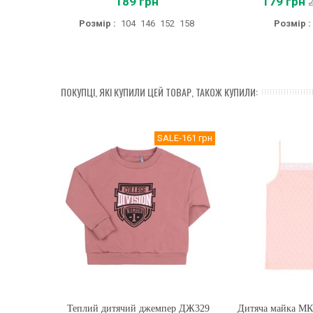
189 грн
179 грн
Розмір :
104
146
152
158
Розмір :
ПОКУПЦІ, ЯКІ КУПИЛИ ЦЕЙ ТОВАР, ТАКОЖ КУПИЛИ:
SALE
-161 грн
Теплий дитячий джемпер ДЖ329
Купити
Дитяча майка МК4
Купити