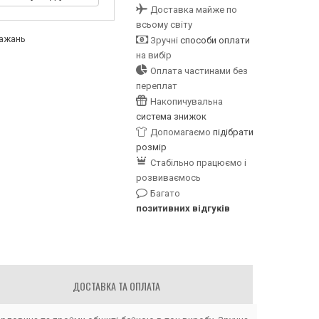
Доставка майже по
всьому світу
бажань
Зручні
способи оплати
на вибір
Оплата частинами без
переплат
Накопичувальна
система знижок
Допомагаємо
підібрати
розмір
Стабільно працюємо і
розвиваємось
Багато
позитивних відгуків
ДОСТАВКА ТА ОПЛАТА