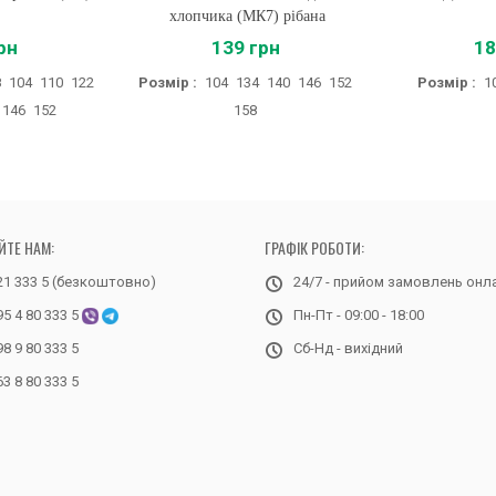
хлопчика (МК7) рібана
рн
139 грн
18
8
104
110
122
Розмір :
104
134
140
146
152
Розмір :
1
146
152
158
ЙТЕ НАМ:
ГРАФІК РОБОТИ:
21 333 5 (безкоштовно)
24/7 - прийом замовлень онл
95 4 80 333 5
Пн-Пт - 09:00 - 18:00
98 9 80 333 5
Сб-Нд - вихідний
63 8 80 333 5