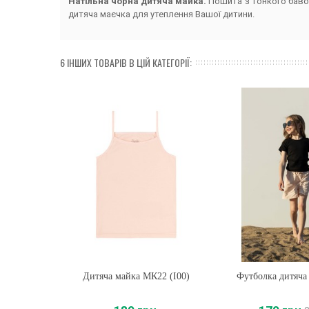
Натільна чорна дитяча майка.
Пошита з тонкого бавов
дитяча маєчка для утеплення Вашої дитини.
6 ІНШИХ ТОВАРІВ В ЦІЙ КАТЕГОРІЇ:
Дитяча майка МК22 (I00)
Купити
Футболка дитяча
Купити