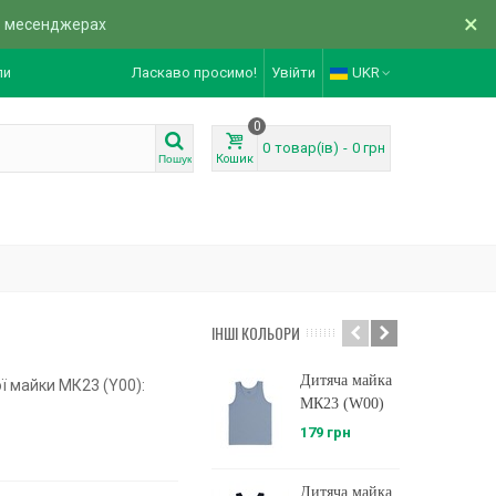
×
в месенджерах
ли
Ласкаво просимо!
Увійти
UKR
0
0
товар(ів)
-
0 грн
Кошик
Пошук
ІНШІ КОЛЬОРИ
Дитяча майка
Д
ї майки МК23 (Y00):
МК23 (W00)
М
179 грн
1
Дитяча майка