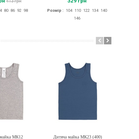
рн
329 грн
413 грн
4
80
86
92
98
Розмір :
104
110
122
134
140
Розмір :
146
128
13
 майка МК12
ти
Дитяча майка МК23 (400)
Купити
Дитяч