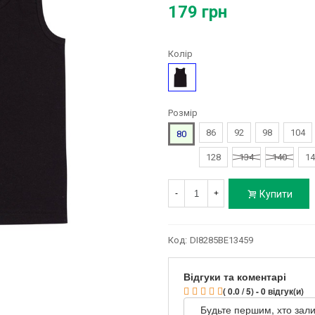
179 грн
Колір
Чорний
Розмір
86
92
98
104
80
128
134
140
14
Купити
-
+
Код:
DI8285BE13459
Відгуки та коментарі
( 0.0 / 5) - 0 відгук(и)
Будьте першим, хто зали