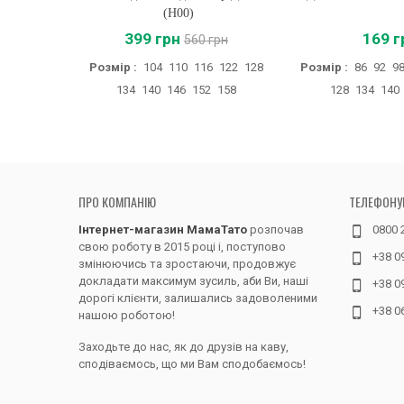
(H00)
399 грн
169 г
560 грн
Розмір :
104
110
116
122
128
Розмір :
86
92
9
134
140
146
152
158
128
134
140
ПРО КОМПАНІЮ
ТЕЛЕФОНУ
Інтернет-магазин МамаТато
розпочав
0800 
свою роботу в 2015 році і, поступово
+38 0
змінюючись та зростаючи, продовжує
докладати максимум зусиль, аби Ви, наші
+38 0
дорогі клієнти, залишались задоволеними
+38 0
нашою роботою!
Заходьте до нас, як до друзів на каву,
сподіваємось, що ми Вам сподобаємось!