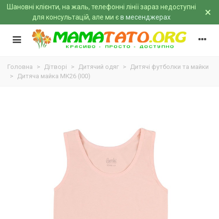
Шановні клієнти, на жаль, телефонні лінії зараз недоступні
×
для консультацій, але ми є
в месенджерах
Головна
>
Дітворі
>
Дитячий одяг
>
Дитячі футболки та майки
>
Дитяча майка МК26 (I00)