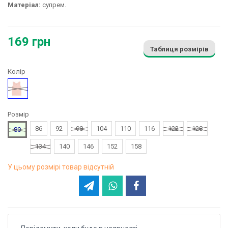
Матеріал:
супрем.
169 грн
Таблиця розмірів
Колір
Персиковий
Розмір
86
92
98
104
110
116
122
128
80
134
140
146
152
158
У цьому розмірі товар відсутній