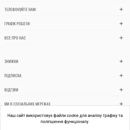
ТЕЛЕФОНУЙТЕ НАМ:
ГРАФІК РОБОТИ:
ВСЕ ПРО НАС
ЗНИЖКИ
ПІДПИСКА
ВІДГУКИ
МИ В СОЦІАЛЬНИХ МЕРЕЖАХ
Вас обслуговує: ФОП Косташ С.І., номер запису в ЄДР 2 673 000
Наш сайт використовує файли cookie для аналізу трафіку та
0000 057597 від 06.01.2017.
Перевірити ФОП
поліпшення функціоналу.