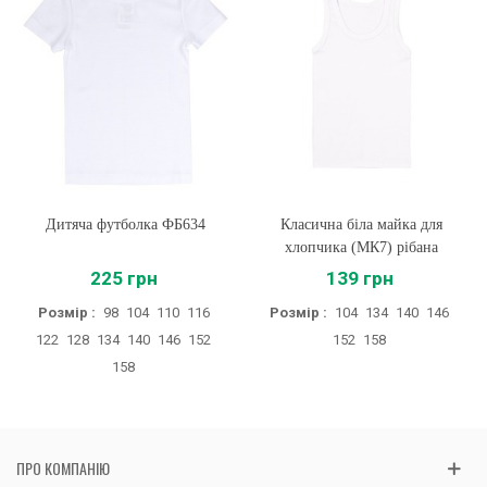
Дитяча футболка ФБ634
Класична біла майка для
хлопчика (МК7) рібана
225 грн
139 грн
Розмір :
98
104
110
116
Розмір :
104
134
140
146
122
128
134
140
146
152
152
158
158
ПРО КОМПАНІЮ