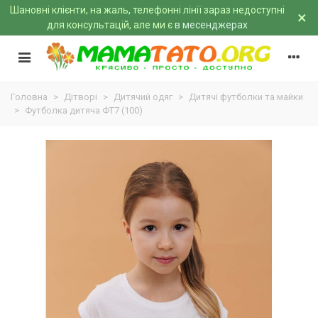
Шановні клієнти, на жаль, телефонні лінії зараз недоступні
×
для консультацій, але ми є
в месенджерах
Головна
>
Дітворі
>
Дитячий одяг
>
Дитячі футболки та майки
>
Футболка дитяча ФТ7 (100)