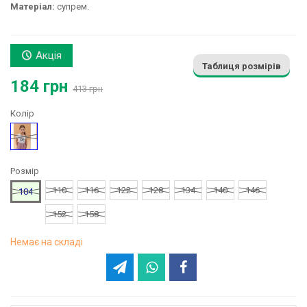
Матеріал:
супрем.
Акція
Таблиця розмірів
184 грн
413 грн
Колір
Білий
Розмір
110
116
122
128
134
140
146
104
152
158
Немає на складі