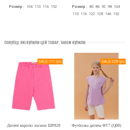
Розмір :
104
110
116
152
Розмір :
80
86
92
98
104
110
116
122
128
146
152
ПОКУПЦІ, ЯКІ КУПИЛИ ЦЕЙ ТОВАР, ТАКОЖ КУПИЛИ:
SALE
-111 грн
SALE
-229 грн
Дитячі короткі лосини ШР828
Футболка дитяча ФТ7 (Q00)