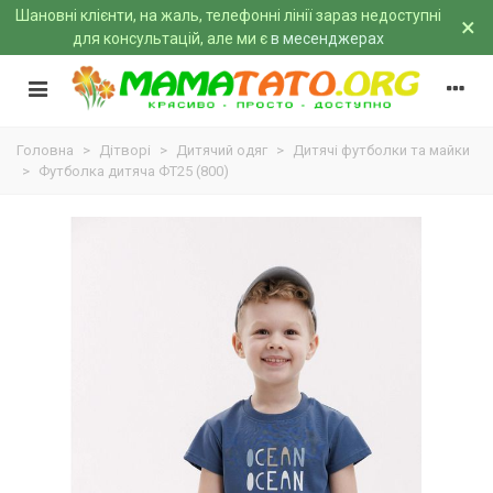
Шановні клієнти, на жаль, телефонні лінії зараз недоступні
×
для консультацій, але ми є
в месенджерах
Головна
>
Дітворі
>
Дитячий одяг
>
Дитячі футболки та майки
>
Футболка дитяча ФТ25 (800)