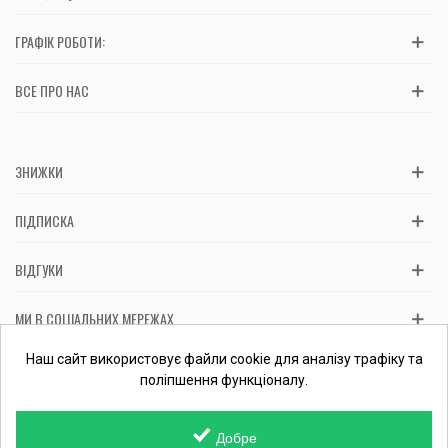
ГРАФІК РОБОТИ:
ВСЕ ПРО НАС
ЗНИЖКИ
ПІДПИСКА
ВІДГУКИ
МИ В СОЦІАЛЬНИХ МЕРЕЖАХ
Вас обслуговує: ФОП Косташ С.І., номер запису в ЄДР 2 673 000
Наш сайт використовує файли cookie для аналізу трафіку та
0000 057597 від 06.01.2017.
Перевірити ФОП
поліпшення функціоналу.
Добре