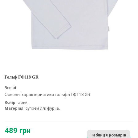
Гольф ГФ118 GR
Bembi
Основні характеристики гольфа ГФ118 GR:
Колір:
сірий.
Матеріал:
супрем л/к фурча.
489 грн
Таблиця розмірів