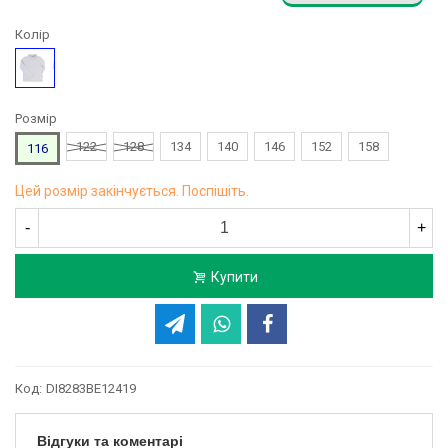
Колір
Сірий
Розмір
122
128
134
140
146
152
158
116
Цей розмір закінчується. Поспішіть.
-
+
Купити
Код:
DI8283BE12419
Відгуки та коментарі