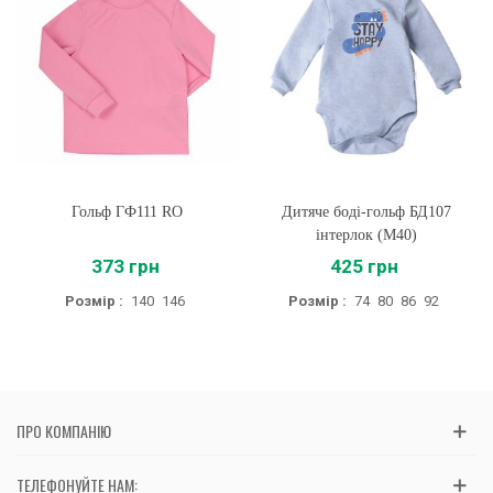
Гольф ГФ111 RO
Дитяче боді-гольф БД107
інтерлок (M40)
373 грн
425 грн
Розмір :
140
146
Розмір :
74
80
86
92
ПРО КОМПАНІЮ
ТЕЛЕФОНУЙТЕ НАМ: