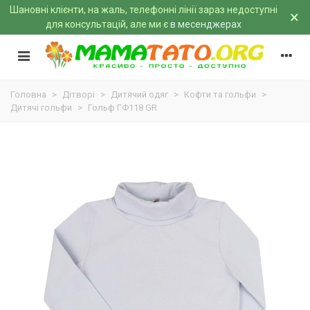
Шановні клієнти, на жаль, телефонні лінії зараз недоступні
×
для консультацій, але ми є
в месенджерах
Головна
>
Дітворі
>
Дитячий одяг
>
Кофти та гольфи
>
Дитячі гольфи
>
Гольф ГФ118 GR