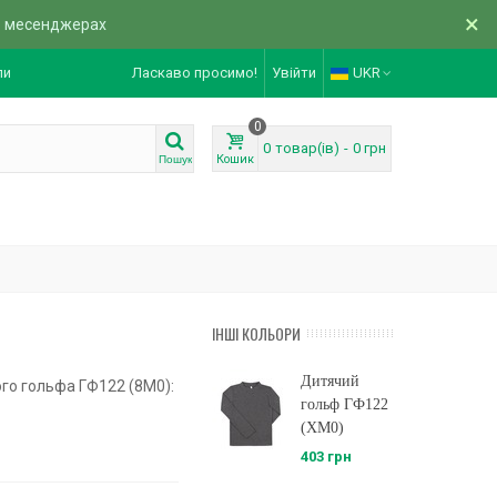
×
в месенджерах
ли
Ласкаво просимо!
Увійти
UKR
0
0
товар(ів)
-
0 грн
Кошик
Пошук
ІНШІ КОЛЬОРИ
Дитячий
го гольфа ГФ122 (8M0):
гольф ГФ122
(XM0)
403 грн