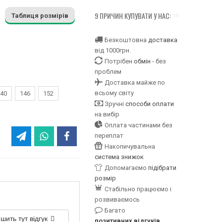
9 ПРИЧИН КУПУВАТИ У НАС:
Таблиця розмірів
Безкоштовна
доставка
від 1000грн.
Потрібен
обмін
- без
проблем
Доставка майже по
всьому світу
40
146
152
Зручні
способи оплати
на вибір
Оплата частинами без
переплат
Накопичувальна
система знижок
Допомагаємо
підібрати
розмір
Стабільно працюємо і
розвиваємось
Багато
шить тут відгук
позитивних відгуків