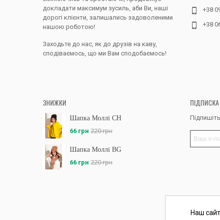
докладати максимум зусиль, аби Ви, наші
+38 0
дорогі клієнти, залишались задоволеними
+38 0
нашою роботою!
Заходьте до нас, як до друзів на каву,
сподіваємось, що ми Вам сподобаємось!
ЗНИЖКИ
ПІДПИСКА
Підпишіть
Шапка Моллі CH
66 грн
220 грн
Шапка Моллі BG
66 грн
220 грн
Наш сайт