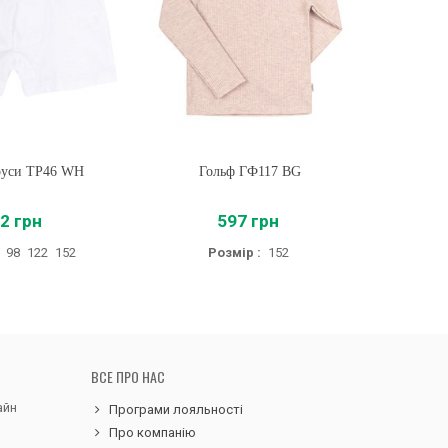
руси ТР46 WH
ти
Гольф ГФ117 BG
Купити
Г
2 грн
597 грн
98
122
152
Розмір :
152
Розмір :
ВСЕ ПРО НАС
айн
Програми лояльності
Про компанію