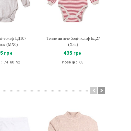
ді-гольф БД107
ти
Тепле дитяче боді-гольф БД27
Купити
Г
лок (MX0)
(X32)
5 грн
435 грн
17
:
74
80
92
Розмір :
68