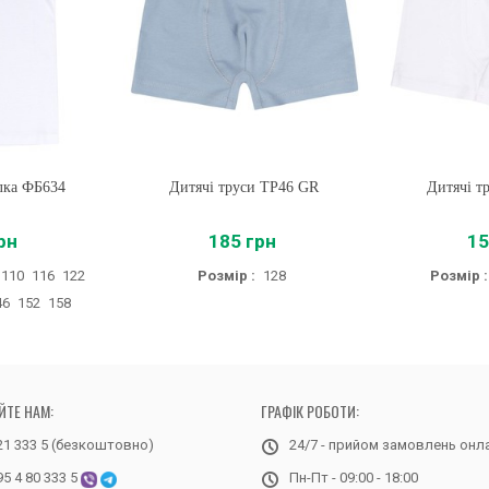
лка ФБ634
Дитячі труси ТР46 GR
Купити
Дитячі т
Купи
рн
185 грн
15
110
116
122
Розмір :
128
Розмір :
46
152
158
ЙТЕ НАМ:
ГРАФІК РОБОТИ:
21 333 5 (безкоштовно)
24/7 - прийом замовлень онл
95 4 80 333 5
Пн-Пт - 09:00 - 18:00