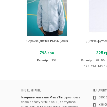
Сорочка дитяча РБ196 (A00)
Купити
Дитяча футбо
Купити
793 грн
225 г
Розмір :
158
Розмір :
98
104
128
134
140
1
ПРО КОМПАНІЮ
ТЕЛЕФОНУ
Інтернет-магазин МамаТато
розпочав
0800 
свою роботу в 2015 році і, поступово
+38 0
змінюючись та зростаючи, продовжує