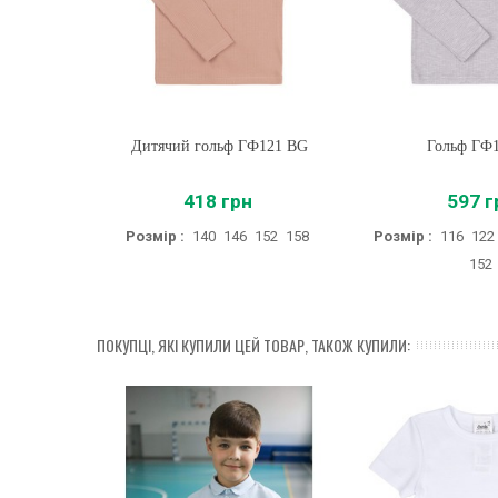
Дитячий гольф ГФ121 BG
Купити
Гольф ГФ
Купити
418 грн
597 г
Розмір :
140
146
152
158
Розмір :
116
122
152
ПОКУПЦІ, ЯКІ КУПИЛИ ЦЕЙ ТОВАР, ТАКОЖ КУПИЛИ: