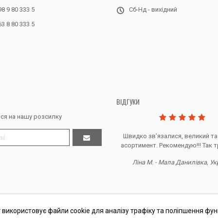
98 9 80 333 5
Сб-Нд - вихідний
63 8 80 333 5
ВІДГУКИ
ся на нашу розсилку
Дякую за все, продавець супер.
Швидко звʼязалися, великий та
асортимент. Рекомендую!!! Так т
Тетяна Ж. - Кривий ріг, Україна
Ліна М. - Мала Данилівка, Ук
 використовує файли cookie для аналізу трафіку та поліпшення фун