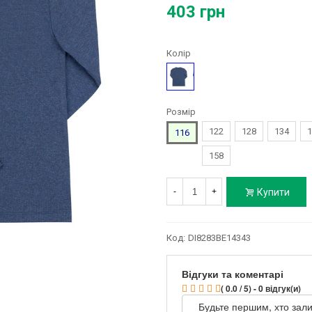
403 грн
Колір
Синій
Розмір
122
128
134
1
116
158
Купити
-
+
Код:
DI8283BE14343
Відгуки та коментарі
( 0.0 / 5) - 0 відгук(и)
Будьте першим, хто зали