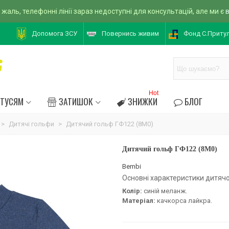
 жаль, телефонні лінії зараз недоступні для консультацій, але ми є
Допомога ЗСУ
Повернись живим
Фонд С.Приту
Hot
АТУСЯМ
ЗАТИШОК
ЗНИЖКИ
БЛОГ
>
Дитячі гольфи
>
Дитячий гольф ГФ122 (8M0)
Дитячий гольф ГФ122 (8M0)
Bembi
Основні характеристики дитячо
Колір:
синій меланж.
Матеріал:
качкорса лайкра.