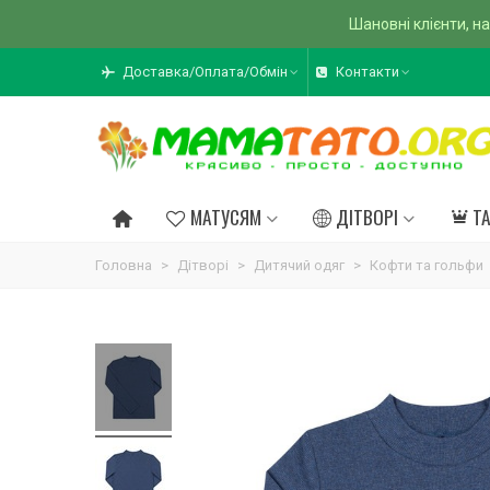
Шановні клієнти, на
Доставка/Оплата/Обмін
Контакти
МАТУСЯМ
ДІТВОРІ
Т
Головна
>
Дітворі
>
Дитячий одяг
>
Кофти та гольфи