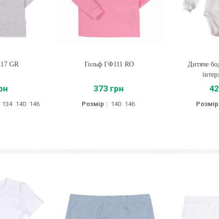
117 GR
Гольф ГФ111 RO
Купити
Дитяче бо
Купи
інтер
рн
373 грн
42
134
140
146
Розмір :
140
146
Розмір 