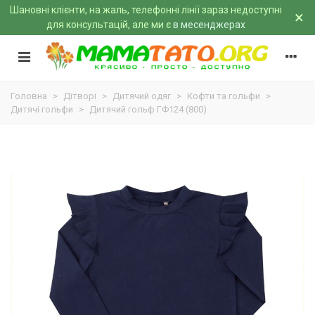
Шановні клієнти, на жаль, телефонні лінії зараз недоступні
×
для консультацій, але ми є
в месенджерах
Головна
>
Дітворі
>
Дитячий одяг
>
Кофти та гольфи
>
Дитячі гольфи
>
Дитячий гольф ГФ124 (800)