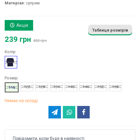
Матеріал:
супрем.
Акція
Таблиця розмірів
239 грн
453 грн
Колір
Синій
Розмір
122
128
134
140
146
152
158
116
Немає на складі
Повідомити, коли буде в наявності