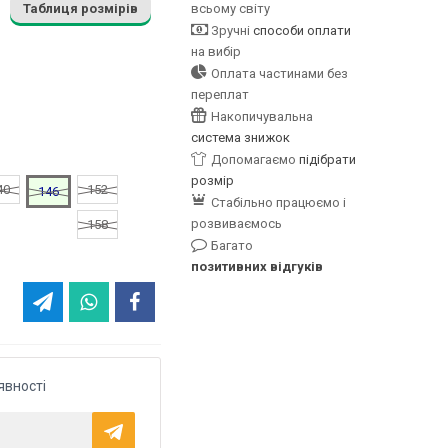
Таблиця розмірів
всьому світу
Зручні
способи оплати
на вибір
Оплата частинами без
переплат
Накопичувальна
система знижок
Допомагаємо
підібрати
розмір
40
152
146
Стабільно працюємо і
розвиваємось
158
Багато
позитивних відгуків
явності