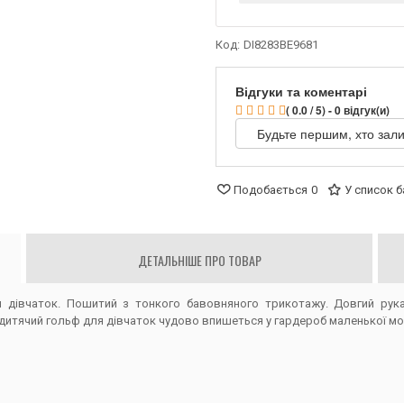
Код:
DI8283BE9681
Відгуки та коментарі
( 0.0 / 5) - 0 відгук(и)
Будьте першим, хто зали
Подобається
0
У список 
ДЕТАЛЬНІШЕ ПРО ТОВАР
 дівчаток. Пошитий з тонкого бавовняного трикотажу. Довгий рук
итячий гольф для дівчаток чудово впишеться у гардероб маленької мо