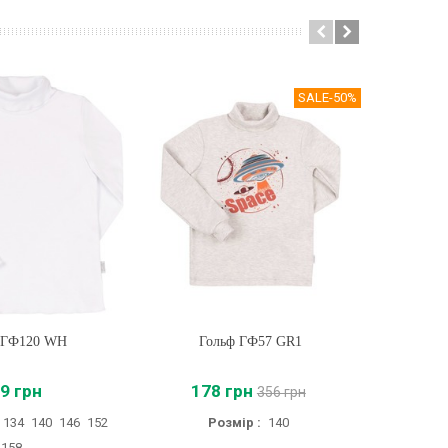
SALE
-50%
 ГФ120 WH
ти
Гольф ГФ57 GR1
Купити
Дитяч
9 грн
178 грн
16
356 грн
134
140
146
152
Розмір :
140
158