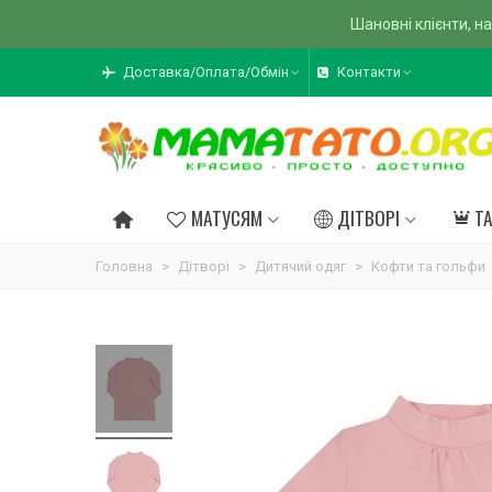
Шановні клієнти, на
Доставка/Оплата/Обмін
Контакти
МАТУСЯМ
ДІТВОРІ
Т
Головна
>
Дітворі
>
Дитячий одяг
>
Кофти та гольфи