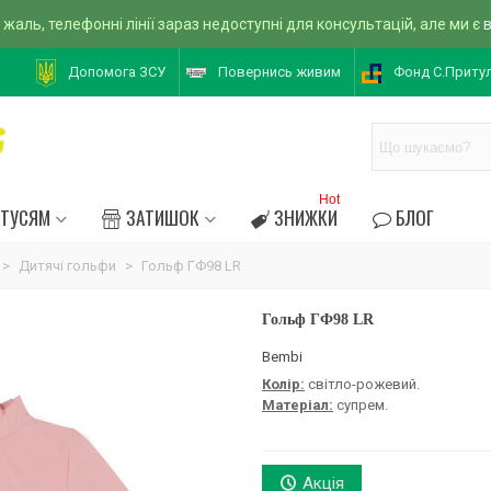
 жаль, телефонні лінії зараз недоступні для консультацій, але ми є
Допомога ЗСУ
Повернись живим
Фонд С.Приту
Hot
АТУСЯМ
ЗАТИШОК
ЗНИЖКИ
БЛОГ
>
Дитячі гольфи
>
Гольф ГФ98 LR
Гольф ГФ98 LR
Bembi
Колір:
світло-рожевий.
Матеріал:
супрем.
Акція