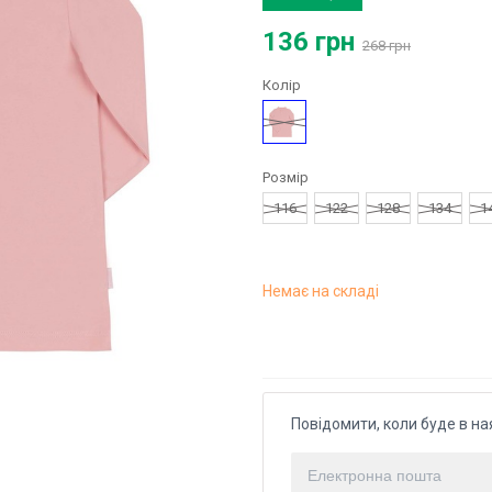
136 грн
268 грн
Колір
Рожевий
Розмір
116
122
128
134
1
Немає на складі
Повідомити, коли буде в на