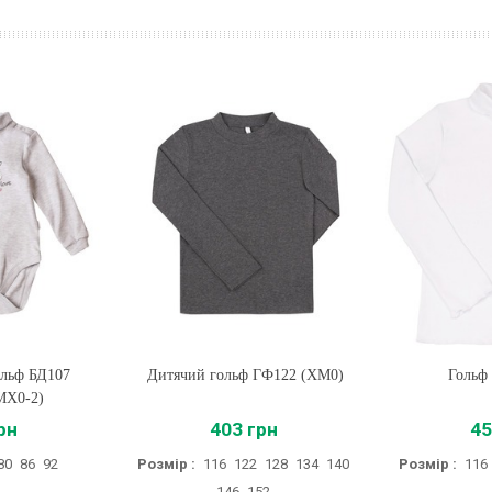
ольф БД107
Дитячий гольф ГФ122 (XM0)
Купити
Гольф
Купи
(MX0-2)
рн
403 грн
45
80
86
92
Розмір :
116
122
128
134
140
Розмір :
116
146
152