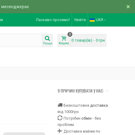
×
в месенджерах
ли
Ласкаво просимо!
Увійти
UKR
0
0
товар(ів)
-
0 грн
Кошик
Пошук
9 ПРИЧИН КУПУВАТИ У НАС:
Безкоштовна
доставка
від 1000грн.
Потрібен
обмін
- без
проблем
Доставка майже по