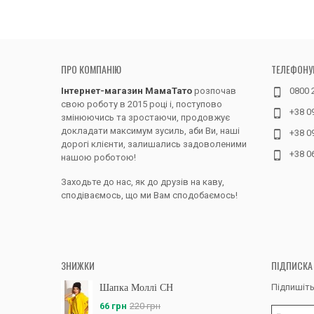
ПРО КОМПАНІЮ
ТЕЛЕФОНУ
Інтернет-магазин МамаТато
розпочав
0800 
свою роботу в 2015 році і, поступово
+38 0
змінюючись та зростаючи, продовжує
докладати максимум зусиль, аби Ви, наші
+38 0
дорогі клієнти, залишались задоволеними
+38 0
нашою роботою!
Заходьте до нас, як до друзів на каву,
сподіваємось, що ми Вам сподобаємось!
ЗНИЖКИ
ПІДПИСКА
Підпишіть
Шапка Моллі CH
66 грн
220 грн