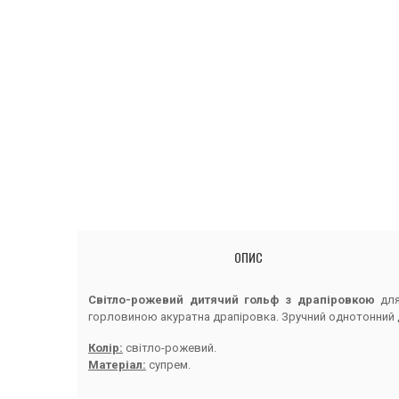
ОПИС
Світло-рожевий дитячий гольф з драпіровкою
для
горловиною акуратна драпіровка. Зручний однотонний д
Колір:
світло-рожевий.
Матеріал:
супрем.