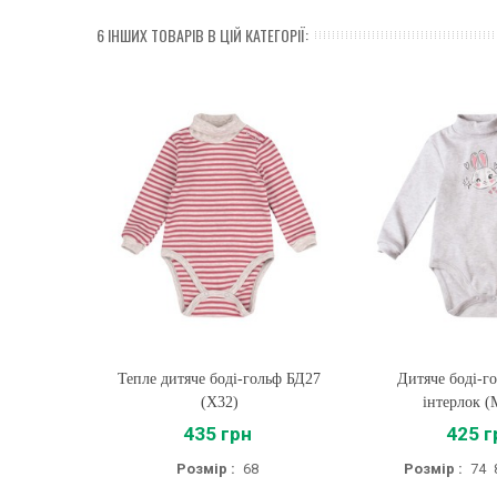
6 ІНШИХ ТОВАРІВ В ЦІЙ КАТЕГОРІЇ:
Тепле дитяче боді-гольф БД27
Купити
Дитяче боді-г
Купити
(X32)
інтерлок 
435 грн
425 г
Розмір :
68
Розмір :
74