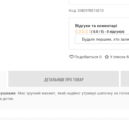
Код:
DI8297BE14213
Відгуки та коментарі
( 0.0 / 5) - 0 відгук(и)
Будьте першим, хто зали
Подобається
0
У список 
ДЕТАЛЬНІШЕ ПРО ТОВАР
вушками.
Має зручний манжет, який надійно утримує шапочку на голо
а дотик.