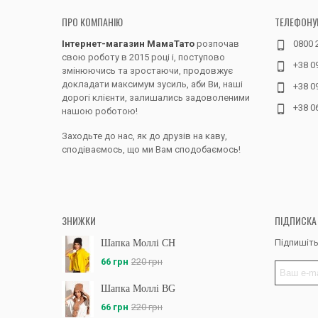
ПРО КОМПАНІЮ
ТЕЛЕФОНУ
Інтернет-магазин МамаТато
розпочав
0800 
свою роботу в 2015 році і, поступово
+38 0
змінюючись та зростаючи, продовжує
докладати максимум зусиль, аби Ви, наші
+38 0
дорогі клієнти, залишались задоволеними
+38 0
нашою роботою!
Заходьте до нас, як до друзів на каву,
сподіваємось, що ми Вам сподобаємось!
ЗНИЖКИ
ПІДПИСКА
Підпишіть
Шапка Моллі CH
66 грн
220 грн
Шапка Моллі BG
66 грн
220 грн