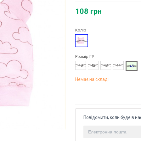
108 грн
Колір
Рожевий
Розмір ГУ
40
42
43
44
46
Немає на складі
Повідомити, коли буде в на