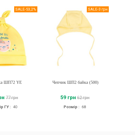
SALE
-53,2%
SALE
-3 грн
ка ШП72 YE
ти
Чепчик ШП2 байка (500)
Купити
Шап
рн
59 грн
3
77 грн
62 грн
р ГУ :
40
Розмір :
68
Розмір ГУ