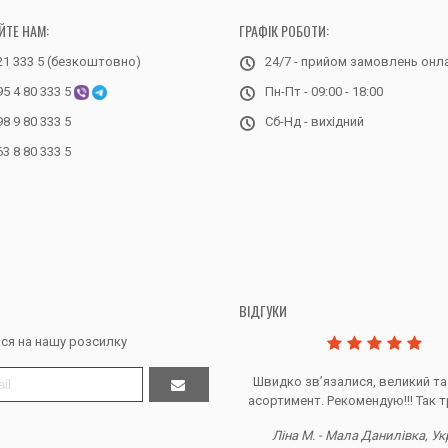
ЙТЕ НАМ:
ГРАФІК РОБОТИ:
21 333 5 (безкоштовно)
24/7 - прийом замовлень онл
95 4 80 333 5
Пн-Пт - 09:00 - 18:00
98 9 80 333 5
Сб-Нд - вихідний
63 8 80 333 5
ВІДГУКИ
ся на нашу розсилку
Дякую за все, продавець супер.
Швидко звʼязалися, великий та
асортимент. Рекомендую!!! Так т
Тетяна Ж. - Кривий ріг, Україна
Ліна М. - Мала Данилівка, Ук