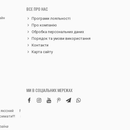
ВСЕ ПРО НАС
айн
Програми лояльності
Про компанію
Обробка персональних даних
Порядок та умови використання
Контакти
Карта сайту
МИ В СОЦІАЛЬНИХ МЕРЕЖАХ
 якісний
Робила замовлення дитячих вельветових
Чудовий сервіс, 
римати!!!
штанів. Дуже вдячна магазину, доставка
надіслали замовле
швидка, якість виробу висока, розмір
раїна
відповідно до наданої магазином сітки.