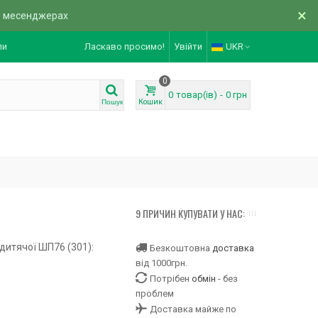
×
в месенджерах
ли
Ласкаво просимо!
Увійти
UKR
0
0
товар(ів)
-
0 грн
Кошик
Пошук
9 ПРИЧИН КУПУВАТИ У НАС:
дитячої ШП76 (301):
Безкоштовна
доставка
від 1000грн.
Потрібен
обмін
- без
проблем
Доставка майже по