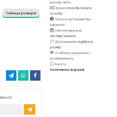
всьому світу
Зручні
способи оплати
Таблиця розмірів
на вибір
Оплата частинами без
переплат
Накопичувальна
система знижок
Допомагаємо
підібрати
розмір
Стабільно працюємо і
розвиваємось
Багато
позитивних відгуків
явності