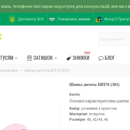
 жаль, телефонні лінії зараз недоступні для консультацій, але ми є
Допомога ЗСУ
Повернись живим
Фонд С.Приту
Hot
АТУСЯМ
ЗАТИШОК
ЗНИЖКИ
БЛОГ
слюнявчики
>
Шапка дитяча ШП76 (301)
Шапка дитяча ШП76 (301)
Bembi
Основні характеристики шапки 
Колір:
рожевий з принтом.
Матеріал:
інтерлок.
Розміри
: 40, 42/44, 46.