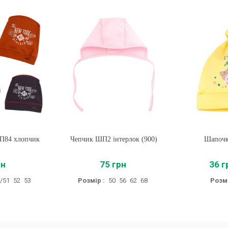
П84 хлопчик
Чепчик ШП2 інтерлок (900)
Купити
Шапоч
Купи
рн
75 грн
36 г
/51
52
53
Розмір :
50
56
62
68
Розмі