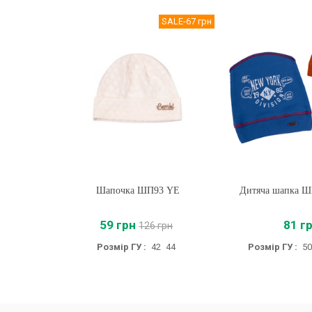
SALE
-67 грн
Шапочка ШП93 YE
Купити
Дитяча шапка Ш
Купити
59 грн
81 г
126 грн
Розмір ГУ :
42
44
Розмір ГУ :
50