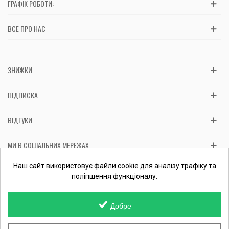
ГРАФІК РОБОТИ:
ВСЕ ПРО НАС
ЗНИЖКИ
ПІДПИСКА
ВІДГУКИ
МИ В СОЦІАЛЬНИХ МЕРЕЖАХ
Вас обслуговує: ФОП Косташ С.І., номер запису в ЄДР 2 673 000
Наш сайт використовує файли cookie для аналізу трафіку та
0000 057597 від 06.01.2017.
Перевірити ФОП
поліпшення функціоналу.
Добре
© 2015-
2026 MamaTato.org інтернет-магазин. Всі права захищені.