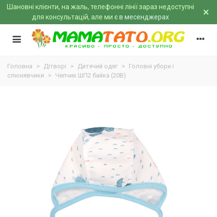
Шановні клієнти, на жаль, телефонні лінії зараз недоступні
×
для консультацій, але ми є
в месенджерах
Головна
>
Дітворі
>
Дитячий одяг
>
Головні убори і
слюнявчики
>
Чепчик ШП2 байка (20B)