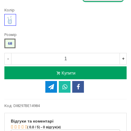
Колір
Блакитний
Розмір
68
-
+
Купити
Код:
DI8297BE14984
Відгуки та коментарі
( 0.0 / 5) - 0 відгук(и)