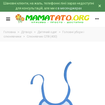
Шановні клієнти, на жаль, телефонні лінії зараз недоступні
×
для консультацій, але ми є
в месенджерах
Головна
>
Дітворі
>
Дитячий одяг
>
Головні убори і
слюнявчики
>
Слюнявчик СЛ8 (400)