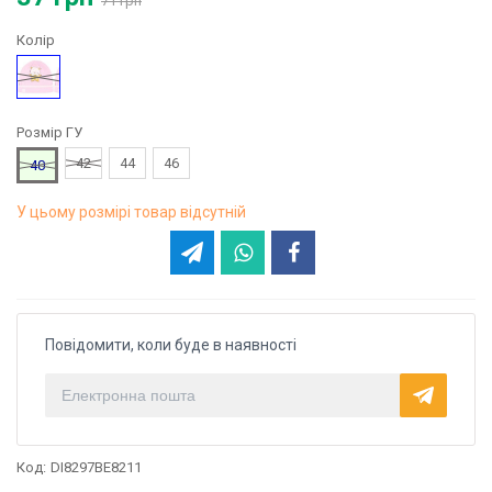
71 грн
Колір
Рожевий
Розмір ГУ
42
44
46
40
У цьому розмірі товар відсутній
Повідомити, коли буде в наявності
Код:
DI8297BE8211