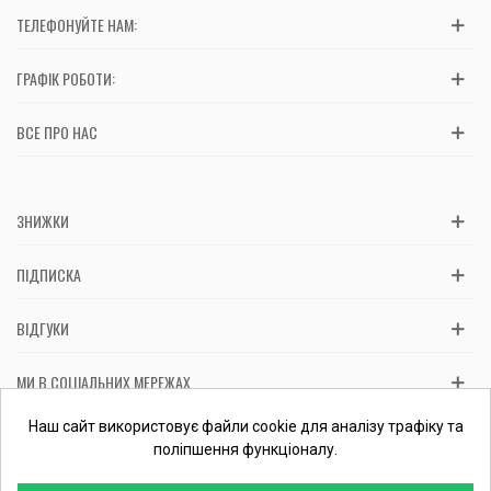
ТЕЛЕФОНУЙТЕ НАМ:
ГРАФІК РОБОТИ:
ВСЕ ПРО НАС
ЗНИЖКИ
ПІДПИСКА
ВІДГУКИ
МИ В СОЦІАЛЬНИХ МЕРЕЖАХ
Вас обслуговує: ФОП Косташ С.І., номер запису в ЄДР 2 673 000
Наш сайт використовує файли cookie для аналізу трафіку та
0000 057597 від 06.01.2017.
Перевірити ФОП
поліпшення функціоналу.