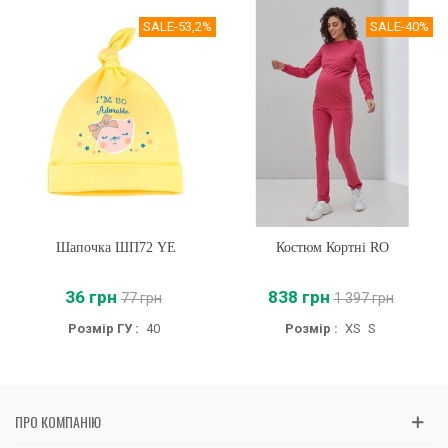
SALE
-53,2%
SALE
-40%
Шапочка ШП72 YE
Костюм Кортні RO
36 грн
838 грн
77 грн
1 397 грн
Розмір ГУ :
40
Розмір :
XS
S
ПРО КОМПАНІЮ