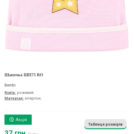
Шапочка ШП73 RO
Bembi
Колір:
рожевий.
Матеріал:
інтерлок.
Акція
Таблиця розмірів
37 грн