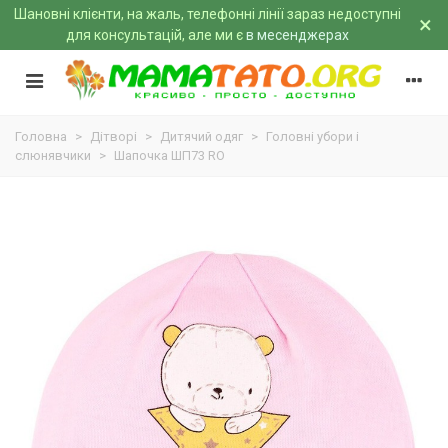
Шановні клієнти, на жаль, телефонні лінії зараз недоступні
×
для консультацій, але ми є
в месенджерах
Головна
>
Дітворі
>
Дитячий одяг
>
Головні убори і
слюнявчики
>
Шапочка ШП73 RO