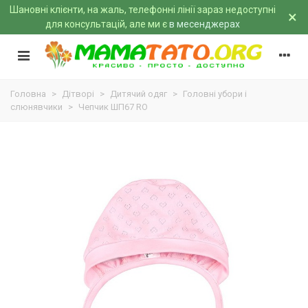
Шановні клієнти, на жаль, телефонні лінії зараз недоступні
×
для консультацій, але ми є
в месенджерах
Головна
>
Дітворі
>
Дитячий одяг
>
Головні убори і
слюнявчики
>
Чепчик ШП67 RO