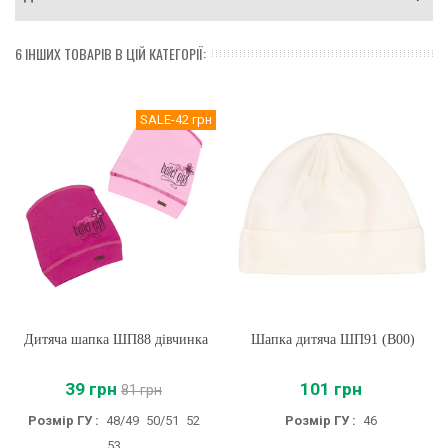
6 ІНШИХ ТОВАРІВ В ЦІЙ КАТЕГОРІЇ:
SALE
-42 грн
Дитяча шапка ШП88 дівчинка
Шапка дитяча ШП91 (B00)
39 грн
101 грн
81 грн
Розмір ГУ :
48/49
50/51
52
Розмір ГУ :
46
53