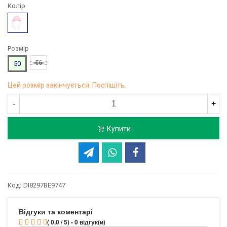
Колір
Рожевий
Розмір
56
50
Цей розмір закінчується. Поспішіть.
-
+
Купити
Код:
DI8297BE9747
Відгуки та коментарі
( 0.0 / 5) - 0 відгук(и)